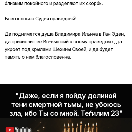
близким покойного и разделяют их скорбь.
Благословен Судья праведный!
Да поднимется душа Владимира Ильича в Ган Эден,
да причислит ее Вс-вышний к сонму праведных, да
укроет под крылами Шехины Своей, и да будет
память о нем благословенна.
"Даже, если я пойду долиной
тени смертной тьмы, не убоюсь
зла, ибо Ты со мной. Теѓилим 23"