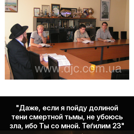
"Даже, если я пойду долиной
тени смертной тьмы, не убоюсь
зла, ибо Ты со мной. Теѓилим 23"