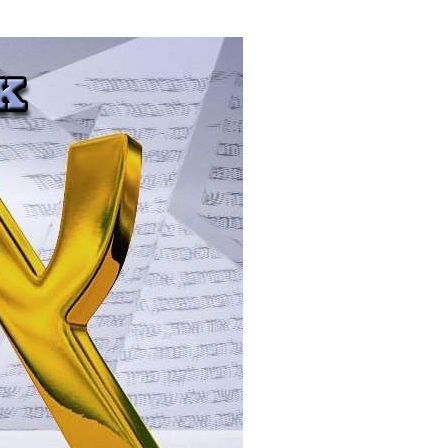
е материалы
Дом для пожилых «Бейт Барух»
DJCY-STL
Menorah Community
Пансион для мальчиков «Байт леБаним»
Пансион для девочек «Байт леБанот»
Миква
Хевра Кадиша