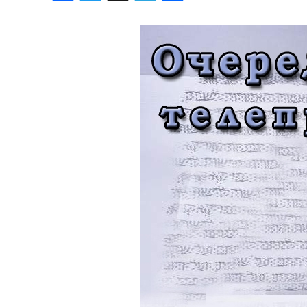
Хроника но
Дни рожден