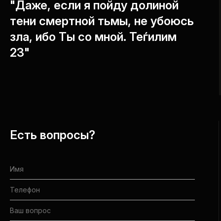
"Даже, если я пойду долиной
тени смертной тьмы, не убоюсь
зла, ибо Ты со мной. Теѓилим
23"
Есть вопросы?