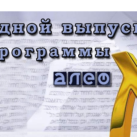
Дополнительны
востей
Сайт общины
Кашрут
ия
Контакты
Бар Мицва
Сервисы
Бат Мицва
Еврейский медицинский центр JMC
Брит Мила
Кошерный супермаркет «Kosher de
Миква
Luxe»
Шаббат
Ресторан RestArt
Мезуза
”Хумус” бар
Тфилин