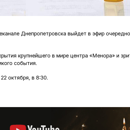
Кафе Молоко и Мед
Смерть и траур
Магазин «Иудаика»
Хевра Кадиша
Гиюр
телеканале Днепропетровска выйдет в эфир очередн
Мемориальный Комплекс Холокост с
многофункциональным центром Менора
Йорцайт
ГЕТ
крытия крупнейшего в мире центра «Менора» и зр
База данных еврейского кладбища
Сойферский центр
икого события.
2 октября, в 8:30.