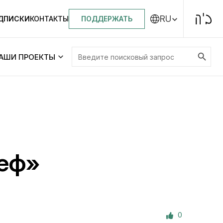
RU
ПОДДЕРЖАТЬ
ОДПИСКИ
КОНТАКТЫ
Search Button
Search
АШИ ПРОЕКТЫ
for:
Центральная синагога «Золотая Роза»
Менора
ity
Еврейский медицинский центр JMC
еф»
Днепровский лицей №144 им. Леви
ей №144 им. Леви
Ицхака Шнеерсона
на
0
Детские садики и ясли
и ясли