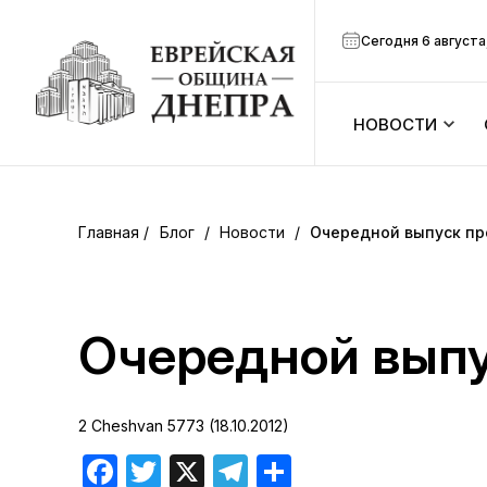
Сегодня 6 августа
НОВОСТИ
ook
Календарь
r
Блог
/
Новости
/
Очередной выпуск п
Анонсы
ram
Зманим
Очередной вып
вить
Расписание
2 Cheshvan 5773 (18.10.2012)
Канал Мено
Facebook
Twitter
X
Telegram
Отправить