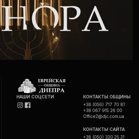
Интернет сайт общины
Музей «Память еврейского народа в
Холокост в Украине»
Мемориал памяти жертвам Холокоста
Программа реабилитации бывших
заключенных
Газета «Шабат шалом»
НАШИ СОЦСЕТИ
КОНТАКТЫ ОБЩИНЫ
+38 (056) 717 70 81
+38 067 915 26 00
Большой брат – большая сестра
Office2@djc.com.ua
КОНТАКТЫ САЙТА
+38 (050) 320 25 21