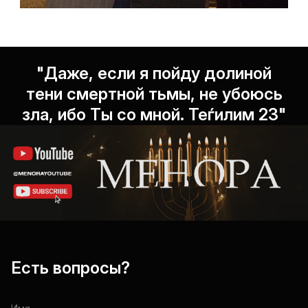
"Даже, если я пойду долиной
тени смертной тьмы, не убоюсь
зла, ибо Ты со мной. Теѓилим 23"
Есть вопросы?