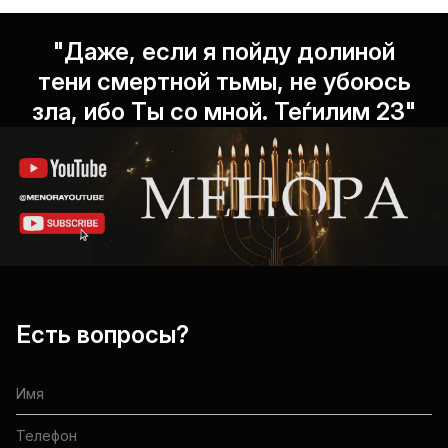
"Даже, если я пойду долиной
тени смертной тьмы, не убоюсь
зла, ибо Ты со мной. Теѓилим 23"
Есть вопросы?