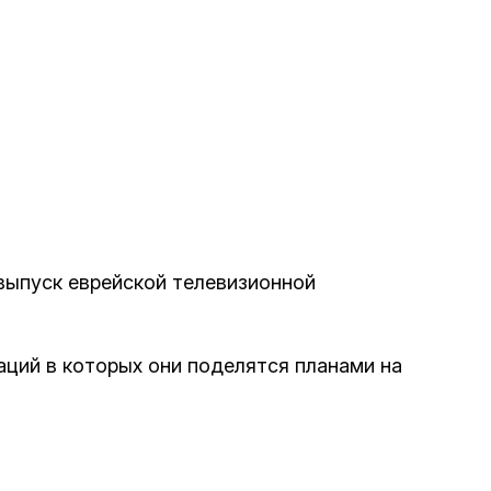
е материалы
Дом для пожилых «Бейт Барух»
DJCY-STL
Menorah Community
Пансион для мальчиков «Байт леБаним»
 выпуск еврейской телевизионной
Пансион для девочек «Байт леБанот»
аций в которых они поделятся планами на
Миква
Хевра Кадиша