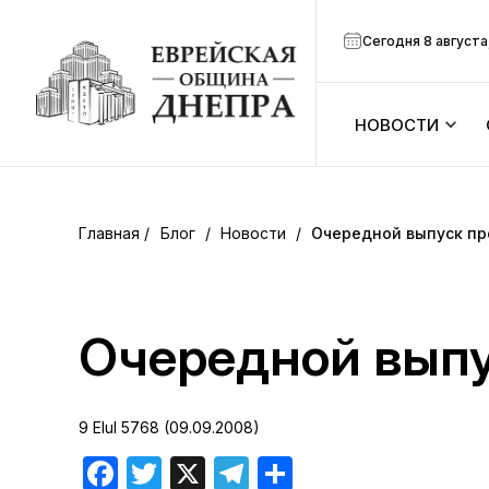
Сегодня 8 августа
НОВОСТИ
ook
Календарь
r
Блог
/
Новости
/
Очередной выпуск пр
Анонсы
ram
Зманим
Очередной вып
вить
Расписание
9 Elul 5768 (09.09.2008)
Канал Мено
Facebook
Twitter
X
Telegram
Отправить