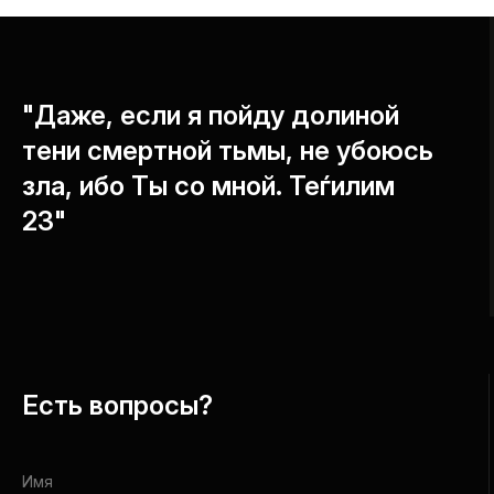
"Даже, если я пойду долиной
тени смертной тьмы, не убоюсь
зла, ибо Ты со мной. Теѓилим
23"
Есть вопросы?