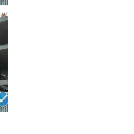
Интернет сайт общины
Музей «Память еврейского народа в
Холокост в Украине»
Мемориал памяти жертвам Холокоста
Программа реабилитации бывших
заключенных
Газета «Шабат шалом»
Большой брат – большая сестра