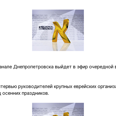
Дополнительны
востей
Сайт общины
Кашрут
ия
Контакты
Бар Мицва
Сервисы
Бат Мицва
Еврейский медицинский центр JMC
Брит Мила
Кошерный супермаркет «Kosher de
Миква
леканале Днепропетровска выйдет в эфир очередной
Luxe»
Шаббат
интервью руководителей крупных еврейских организ
Ресторан RestArt
д осенних праздников.
Мезуза
”Хумус” бар
Тфилин