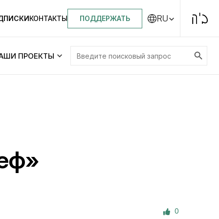
RU
ПОДДЕРЖАТЬ
ОДПИСКИ
КОНТАКТЫ
Search Button
Search
АШИ ПРОЕКТЫ
for:
Центральная синагога «Золотая Роза»
Менора
ity
Еврейский медицинский центр JMC
еф»
Днепровский лицей №144 им. Леви
ей №144 им. Леви
Ицхака Шнеерсона
на
0
Детские садики и ясли
и ясли