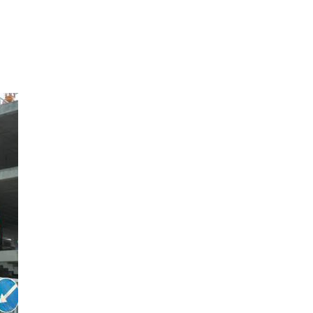
Программа обрезаний
Проведение праздников и фарбренгенов
Медицинская и социальная помощь
фонда «Дов-Бер»
Социальные программы для женщин
фонда «Хана»
Экстренный гуманитарный фонд спасения
жизни
Помощь и поддержка рожениц и
беременных женщин и их семей «Шифра и
Пупа»