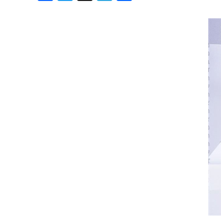
Хроника но
Дни рожден