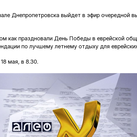
Кафе Молоко и Мед
Смерть и траур
канале Днепропетровска выйдет в эфир очередной 
Магазин «Иудаика»
Хевра Кадиша
Гиюр
Мемориальный Комплекс Холокост с
том как праздновали День Победы в еврейской общ
многофункциональным центром Менора
ендации по лучшему летнему отдыху для еврейских
Йорцайт
ГЕТ
8 мая, в 8.30.
База данных еврейского кладбища
Сойферский центр