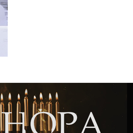
Интернет сайт общины
Музей «Память еврейского народа в
Холокост в Украине»
Мемориал памяти жертвам Холокоста
Программа реабилитации бывших
заключенных
Газета «Шабат шалом»
Большой брат – большая сестра