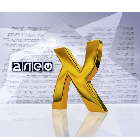
Дополнительны
востей
Сайт общины
Кашрут
ия
Контакты
Бар Мицва
Сервисы
Бат Мицва
Еврейский медицинский центр JMC
Брит Мила
Кошерный супермаркет «Kosher de
Миква
Luxe»
Шаббат
Ресторан RestArt
Мезуза
”Хумус” бар
Тфилин