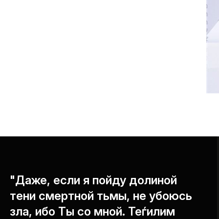
"Даже, если я пойду долиной
тени смертной тьмы, не убоюсь
зла, ибо Ты со мной. Теѓилим