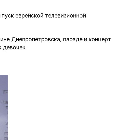
Программа обрезаний
выпуск еврейской телевизионной
Проведение праздников и фарбренгенов
Медицинская и социальная помощь
ине Днепропетровска, параде и концерт
фонда «Дов-Бер»
 девочек.
Социальные программы для женщин
фонда «Хана»
Экстренный гуманитарный фонд спасения
жизни
Помощь и поддержка рожениц и
беременных женщин и их семей «Шифра и
Пупа»