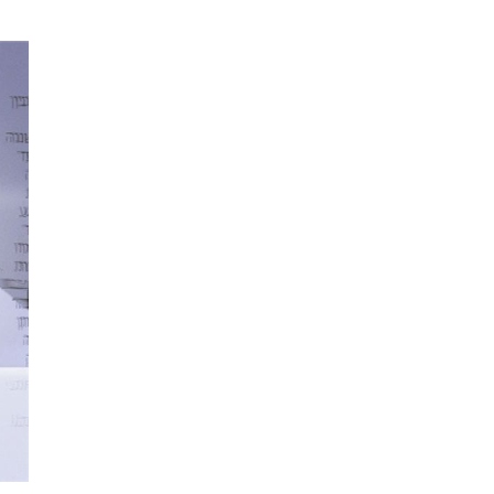
е материалы
Дом для пожилых «Бейт Барух»
DJCY-STL
Menorah Community
Пансион для мальчиков «Байт леБаним»
Пансион для девочек «Байт леБанот»
Миква
Хевра Кадиша