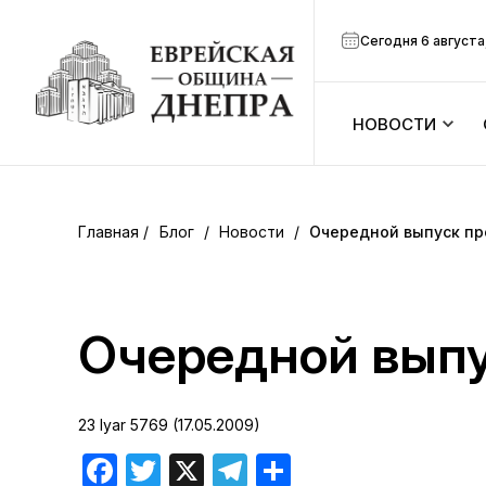
Сегодня 6 августа
НОВОСТИ
ook
Календарь
r
Блог
/
Новости
/
Очередной выпуск пр
Анонсы
ram
Зманим
Очередной вып
вить
Расписание
23 Iyar 5769 (17.05.2009)
Канал Мено
Facebook
Twitter
X
Telegram
Отправить