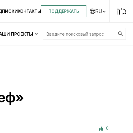
RU
ПОДДЕРЖАТЬ
ОДПИСКИ
КОНТАКТЫ
Search Button
Search
АШИ ПРОЕКТЫ
for:
Центральная синагога «Золотая Роза»
Менора
ity
Еврейский медицинский центр JMC
еф»
Днепровский лицей №144 им. Леви
ей №144 им. Леви
Ицхака Шнеерсона
на
0
Детские садики и ясли
и ясли