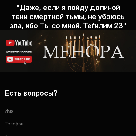
"Даже, если я пойду долиной
тени смертной тьмы, не убоюсь
зла, ибо Ты со мной. Теѓилим 23"
Есть вопросы?