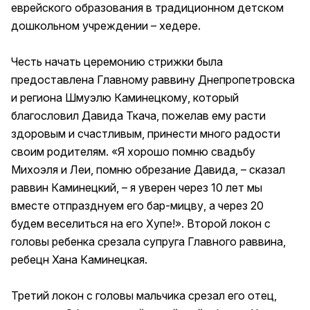
еврейского образования в традиционном детском
дошкольном учреждении – хедере.
Честь начать церемонию стрижки была
предоставлена Главному раввину Днепропетровска
и региона Шмуэлю Каминецкому, который
благословил Давида Ткача, пожелав ему расти
здоровым и счастливым, принести много радости
своим родителям. «Я хорошо помню свадьбу
Михоэля и Леи, помню обрезание Давида, – сказал
раввин Каминецкий, – я уверен через 10 лет мы
вместе отпразднуем его бар-мицву, а через 20
будем веселиться на его Хупе!». Второй локон с
головы ребенка срезала супруга Главного раввина,
ребецн Хана Каминецкая.
Третий локон с головы мальчика срезал его отец,