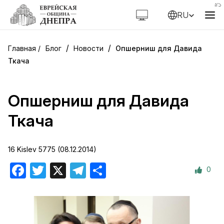
RU
/
/
Блог
Новости
Опшерниш для Давида
Ткача
Опшерниш для Давида
Ткача
16 Kislev 5775 (08.12.2014)
0
Facebook
Twitter
X
Telegram
Отправить