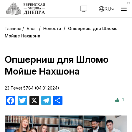
RU
/
/
Блог
Новости
Опшерниш для Шломо
Мойше Нахшона
Опшерниш для Шломо
Мойше Нахшона
23 Tevet 5784 (04.01.2024)
1
Facebook
Twitter
X
Telegram
Отправить