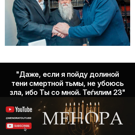
"Даже, если я пойду долиной
тени смертной тьмы, не убоюсь
зла, ибо Ты со мной. Теѓилим 23"