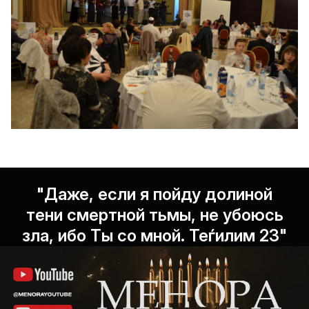
"Даже, если я пойду долиной
тени смертной тьмы, не убоюсь
зла, ибо Ты со мной. Теѓилим 23"