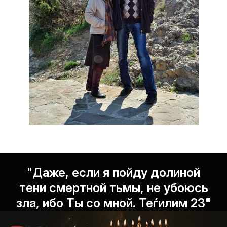
"Даже, если я пойду долиной
тени смертной тьмы, не убоюсь
зла, ибо Ты со мной. Теѓилим 23"