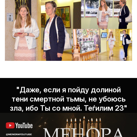
"Даже, если я пойду долиной
тени смертной тьмы, не убоюсь
зла, ибо Ты со мной. Теѓилим 23"