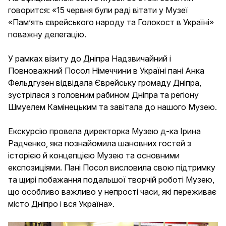
говорится: «15 червня були раді вітати у Музеї
«Пам’ять єврейського народу та Голокост в Україні»
поважну делегацію.
У рамках візиту до Дніпра Надзвичайний і
Повноважний Посол Німеччини в Україні пані Анка
Фельдгузен відвідала Єврейську громаду Дніпра,
зустрілася з головним рабином Дніпра та регіону
Шмуелем Камінецьким та завітала до нашого Музею.
Екскурсію провела директорка Музею д-ка Ірина
Радченко, яка познайомила шановних гостей з
історією й концепцією Музею та основними
експозиціями. Пані Посол висловила свою підтримку
та щирі побажання подальшої творчій роботі Музею,
що особливо важливо у непрості часи, які переживає
місто Дніпро і вся Україна».