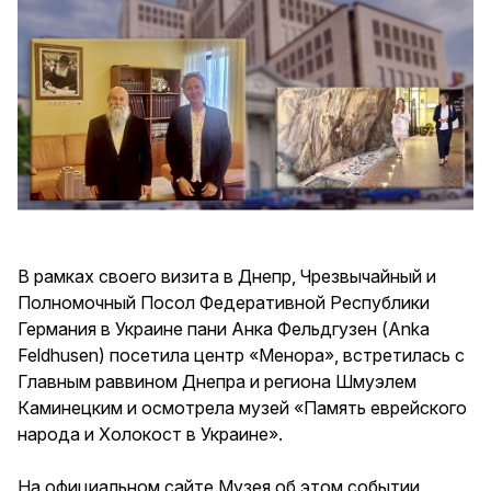
В рамках своего визита в Днепр, Чрезвычайный и
Полномочный Посол Федеративной Республики
Германия в Украине пани Анка Фельдгузен (Anka
Feldhusen) посетила центр «Менора», встретилась с
Главным раввином Днепра и региона Шмуэлем
Каминецким и осмотрела музей «Память еврейского
народа и Холокост в Украине».
На официальном сайте Музея об этом событии