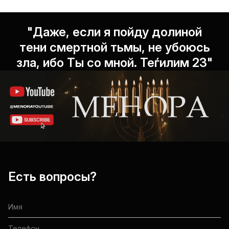
"Даже, если я пойду долиной
тени смертной тьмы, не убоюсь
зла, ибо Ты со мной. Теѓилим 23"
Есть вопросы?