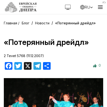
RU
/
/
Блог
Новости
«Потерянный дрейдл»
«Потерянный дрейдл»
2 Tevet 5768 (11.12.2007)
0
Facebook
Twitter
X
Telegram
Отправить