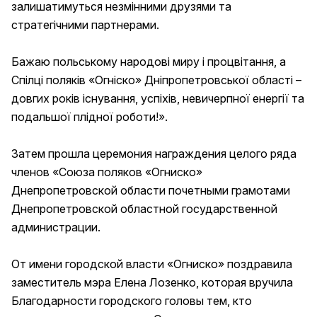
залишатимуться незмінними друзями та
стратегічними партнерами.
Бажаю польському народові миру і процвітання, а
Спілці поляків «Огніско» Дніпропетровської області –
довгих років існування, успіхів, невичерпної енергії та
подальшої плідної роботи!
».
Затем прошла церемония награждения целого ряда
членов «Союза поляков «Огниско»
Днепропетровской области почетными грамотами
Днепропетровской областной государственной
администрации.
От имени городской власти «Огниско» поздравила
заместитель мэра Елена Лозенко, которая вручила
Благодарности городского головы тем, кто