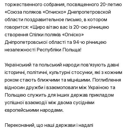
торжественного собрания, посвященного 20-летию
«Союза поляков «Огниско» Днепропетровской
области поздравительное письмо, в котором
говорится: «
Щиро вітаю вас із 20-ою річницею
створення Спілки поляків «Огніско»
Дніпропетровської області та 94-ю річницею
незалежності Республіки Польща!
Український та польський народи пов’язують давні
історичні, політичні, культурні стосунки, які з кожним
роком стають ближчими та міцнішими. Поглиблення
відносин дружби і взаємоповаги між Україною та
Польщею служить для інших держав прикладом
успішної взаємодії між двома сусідніми
європейськими народами.
Переконаний, що наші держави і надалі