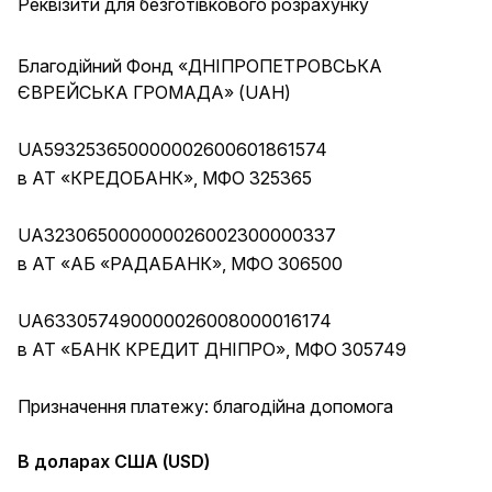
Реквізити для безготівкового розрахунку
Благодійний Фонд «ДНІПРОПЕТРОВСЬКА
ЄВРЕЙСЬКА ГРОМАДА» (UAH)
UA593253650000002600601861574
в АТ «КРЕДОБАНК», МФО 325365
UA323065000000026002300000337
в АТ «АБ «РАДАБАНК», МФО 306500
UA633057490000026008000016174
в АТ «БАНК КРЕДИТ ДНІПРО», МФО 305749
Призначення платежу: благодійна допомога
В
доларах США (USD)