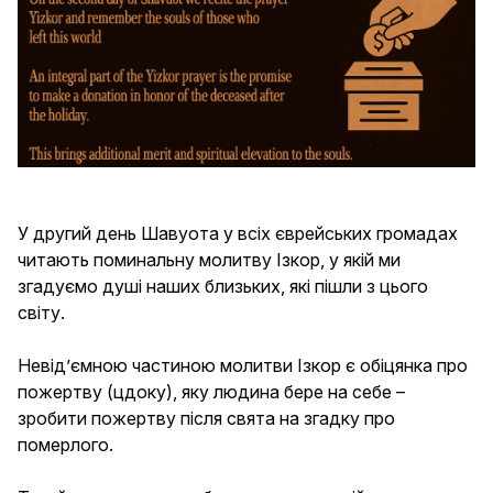
У другий день Шавуота у всіх єврейських громадах
читають поминальну молитву Ізкор, у якій ми
згадуємо душі наших близьких, які пішли з цього
світу.
Невід’ємною частиною молитви Ізкор є обіцянка про
пожертву (цдоку), яку людина бере на себе –
зробити пожертву після свята на згадку про
померлого.