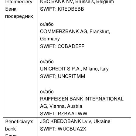
Intermediary
KBC BANK NV, Brussels, Belgium
Банк-
KREDBEBB
SWIFT:
посередник
or/або
COMMERZBANK AG, Frankfurt,
Germany
COBADEFF
SWIFT:
or/або
UNICREDIT S.P.A., Milano, Italy
:
UNCRITMM
SWIFT
or/або
RAIFFEISEN BANK INTERNATIONAL
AG, Vienna, Austria
RZBAATWW
SWIFT:
Beneficiary’s
JSC KREDOBANK Lviv, Ukraine
bank
WUCBUA2X
SWIFT:
Банк-