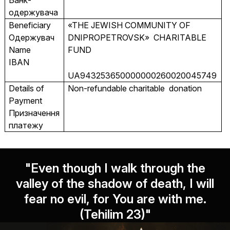
одержувача
Beneficiary
«THE JEWISH COMMUNITY OF
Одержувач
DNIPROPETROVSK» CHARITABLE
Name
FUND
IBAN
UA943253650000000260020045749
Details of
Non-refundable charitable donation
Payment
Призначення
платежу
"Even though I walk through the
valley of the shadow of death, I will
fear no evil, for You are with me.
(Tehilim 23)"