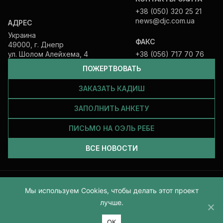
+38 (050) 320 25 21
news@djc.com.ua
АДРЕС
Украина
ФАКС
49000, г. Днепр
ул. Шолом Алейхема, 4
+38 (056) 717 70 76
ПОЖЕРТВОВАТЬ
ЗАКАЗАТЬ КАДИШ
ЗАПОЛНИТЬ АНКЕТУ
ПИСЬМО НА ОЭЛЬ РЕБЕ
ВСЕ НОВОСТИ
Все права защищены и принадлежат Еврейской общине Днепра.
Мы используем Cookies, чтобы делать этот проект
2026
лучше.
ОК