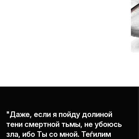
"Даже, если я пойду долиной
тени смертной тьмы, не убоюсь
зла, ибо Ты со мной. Теѓилим