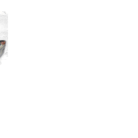
е материалы
Дом для пожилых «Бейт Барух»
DJCY-STL
Menorah Community
Пансион для мальчиков «Байт леБаним»
Пансион для девочек «Байт леБанот»
Миква
Хевра Кадиша