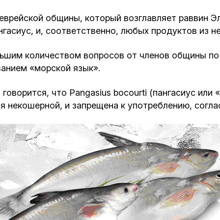
Кафе Молоко и Мед
врейской общины, который возглавляет раввин Э
Смерть и траур
асиус, и, соответственно, любых продуктов из не
Магазин «Иудаика»
Хевра Кадиша
Гиюр
льшим количеством вопросов от членов общины по
Мемориальный Комплекс Холокост с
анием «морской язык».
многофункциональным центром Менора
Йорцайт
ГЕТ
оворится, что Pangasius bocourti (пангасиус или 
База данных еврейского кладбища
я некошерной, и запрещена к употреблению, согла
Сойферский центр