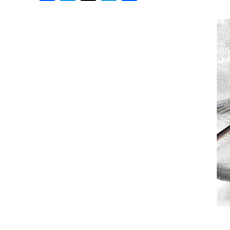
Хроника но
Дни рожден