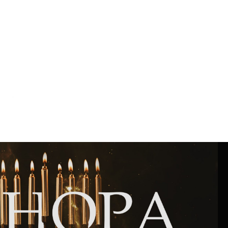
Интернет сайт общины
Музей «Память еврейского народа в
Холокост в Украине»
Мемориал памяти жертвам Холокоста
Программа реабилитации бывших
заключенных
Газета «Шабат шалом»
Большой брат – большая сестра