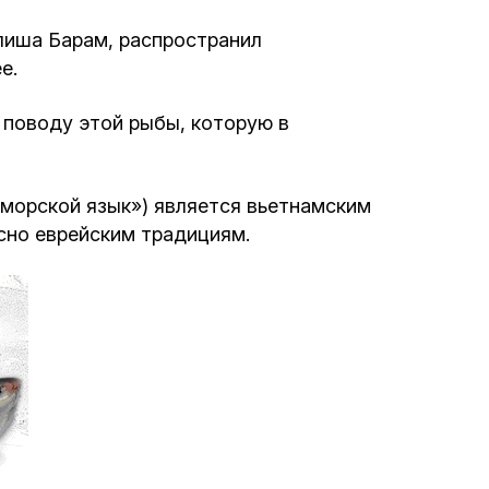
Программа обрезаний
лиша Барам, распространил
е.
Проведение праздников и фарбренгенов
 поводу этой рыбы, которую в
Медицинская и социальная помощь
фонда «Дов-Бер»
«морской язык») является вьетнамским
Социальные программы для женщин
сно еврейским традициям.
фонда «Хана»
Экстренный гуманитарный фонд спасения
жизни
Помощь и поддержка рожениц и
беременных женщин и их семей «Шифра и
Пупа»