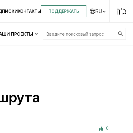
RU
ПОДДЕРЖАТЬ
ОДПИСКИ
КОНТАКТЫ
Search Button
Search
АШИ ПРОЕКТЫ
for:
Центральная синагога «Золотая Роза»
Менора
ity
Еврейский медицинский центр JMC
шрута
Днепровский лицей №144 им. Леви
ей №144 им. Леви
Ицхака Шнеерсона
на
0
Детские садики и ясли
и ясли