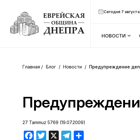
Сегодня 7 августа
НОВОСТИ
ook
Календарь
r
Блог
/
Новости
/
Предупреждение деп
Анонсы
ram
Зманим
Предупреждени
вить
Расписание
27 Tammuz 5769 (19.07.2009)
Канал Мено
Facebook
Twitter
X
Telegram
Отправить