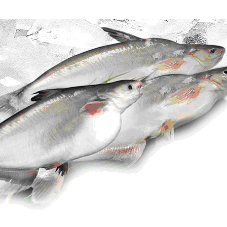
Дополнительны
востей
Сайт общины
Кашрут
ия
Контакты
Бар Мицва
Сервисы
Бат Мицва
Еврейский медицинский центр JMC
Брит Мила
Кошерный супермаркет «Kosher de
Миква
Luxe»
Шаббат
Ресторан RestArt
Мезуза
”Хумус” бар
Тфилин