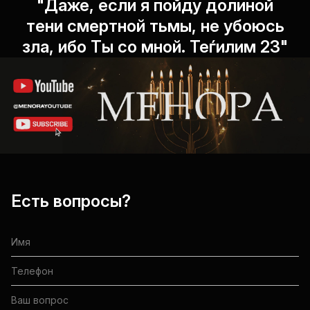
"Даже, если я пойду долиной
тени смертной тьмы, не убоюсь
зла, ибо Ты со мной. Теѓилим 23"
Есть вопросы?