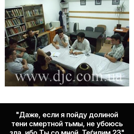
"Даже, если я пойду долиной
тени смертной тьмы, не убоюсь
зла, ибо Ты со мной. Теѓилим 23"