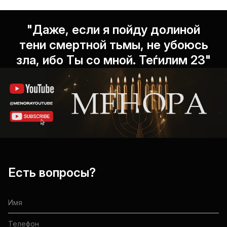
"Даже, если я пойду долиной
тени смертной тьмы, не убоюсь
зла, ибо Ты со мной. Теѓилим 23"
Есть вопросы?