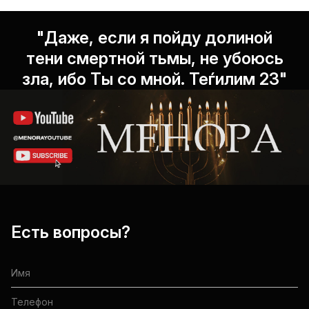
"Даже, если я пойду долиной
тени смертной тьмы, не убоюсь
зла, ибо Ты со мной. Теѓилим 23"
Есть вопросы?