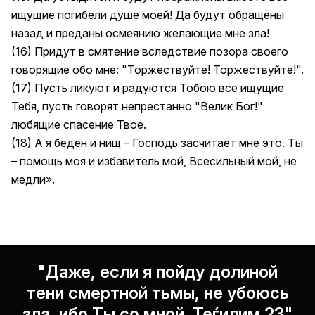
ищущие погибели душе моей! Да будут обращены
назад и преданы осмеянию желающие мне зла!
(16) Придут в смятение вследствие позора своего
говорящие обо мне: "Торжествуйте! Торжествуйте!".
(17) Пусть ликуют и радуются Тобою все ищущие
Тебя, пусть говорят непрестанно "Велик Бог!"
любящие спасение Твое.
(18) А я беден и нищ – Господь засчитает мне это. Ты
– помощь моя и избавитель мой, Всесильный мой, не
медли».
"Даже, если я пойду долиной
тени смертной тьмы, не убоюсь
зла, ибо Ты со мной. Теѓилим 23"