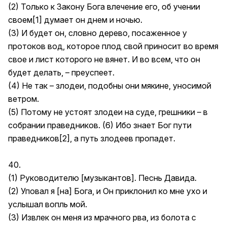
(2) Только к Закону Бога влечение его, об учении
своем[1] думает он днем и ночью.
(3) И будет он, словно дерево, посаженное у
протоков вод, которое плод свой приносит во время
свое и лист которого не вянет. И во всем, что он
будет делать, – преуспеет.
(4) Не так – злодеи, подобны они мякине, уносимой
ветром.
(5) Потому не устоят злодеи на суде, грешники – в
собрании праведников. (6) Ибо знает Бог пути
праведников[2], а путь злодеев пропадет.
40.
(1) Руководителю [музыкантов]. Песнь Давида.
(2) Уповал я [на] Бога, и Он приклонил ко мне ухо и
услышал вопль мой.
(3) Извлек он меня из мрачного рва, из болота с