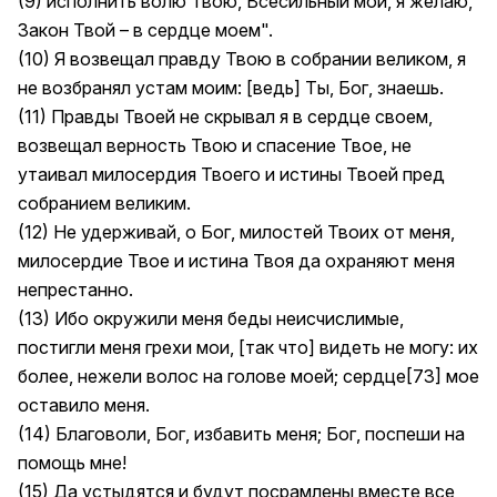
(9) исполнить волю Твою, Всесильный мой, я желаю,
Закон Твой – в сердце моем".
(10) Я возвещал правду Твою в собрании великом, я
не возбранял устам моим: [ведь] Ты, Бог, знаешь.
(11) Правды Твоей не скрывал я в сердце своем,
возвещал верность Твою и спасение Твое, не
утаивал милосердия Твоего и истины Твоей пред
собранием великим.
(12) Не удерживай, о Бог, милостей Твоих от меня,
милосердие Твое и истина Твоя да охраняют меня
непрестанно.
(13) Ибо окружили меня беды неисчислимые,
постигли меня грехи мои, [так что] видеть не могу: их
более, нежели волос на голове моей; сердце[73] мое
оставило меня.
(14) Благоволи, Бог, избавить меня; Бог, поспеши на
помощь мне!
(15) Да устыдятся и будут посрамлены вместе все