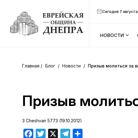
Сегодня 7 августа
НОВОСТИ
ook
Календарь
r
Блог
/
Новости
/
Призыв молиться за 
Анонсы
ram
Зманим
Призыв молитьс
вить
Расписание
3 Cheshvan 5773 (19.10.2012)
Канал Мено
Facebook
Twitter
X
Telegram
Отправить