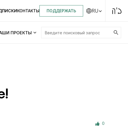
RU
ПОДДЕРЖАТЬ
ОДПИСКИ
КОНТАКТЫ
Search Button
Search
АШИ ПРОЕКТЫ
for:
Центральная синагога «Золотая Роза»
Менора
ity
Еврейский медицинский центр JMC
е!
Днепровский лицей №144 им. Леви
ей №144 им. Леви
Ицхака Шнеерсона
на
0
Детские садики и ясли
и ясли