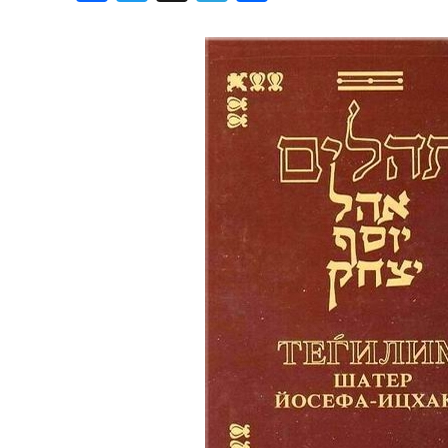
Хроника но
Дни рожден