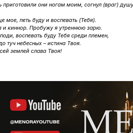
ть приготовили они ногам моим, согнул (враг) ду
е мое, петь буду и воспевать (Тебя).
а и киннор. Пробужу я утреннюю зарю.
споди, воспевать буду Тебя среди племен,
 до туч небесных – истина Твоя.
всей землей слава Твоя!