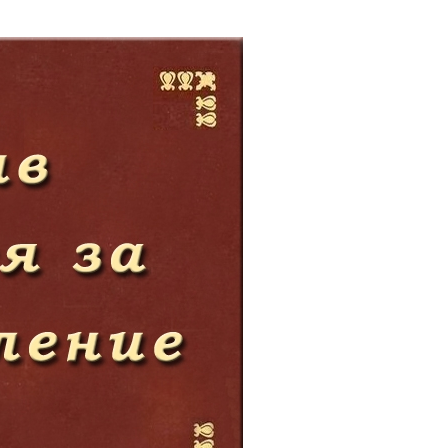
е материалы
Дом для пожилых «Бейт Барух»
DJCY-STL
Menorah Community
Пансион для мальчиков «Байт леБаним»
Пансион для девочек «Байт леБанот»
Миква
Хевра Кадиша