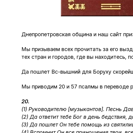
Днепропетровская община и наш сайт при
Мы призываем всех прочитать за его выздо
тех стран и городов, где вы находитесь,
Да пошлет Вс-вышний для Боруху скорейш
Мы приводим 20 и 57 псалмы в переводе 
20.
(1) Руководителю [музыкантов]. Песнь Да
(2) Да ответит тебе Бог в день бедствия, 
(3) Да пошлет Он тебе помощь из святили
(4) Вспомнит Он все приношения твои, вс