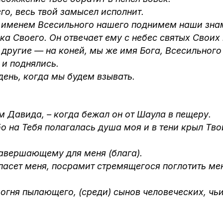
его, весь твой замысел исполнит.
, именем Всесильного нашего поднимем наши знам
ника Своего. Он отвечает ему с небес святых Св
, другие — на коней, мы же имя Бога, Всесильног
 и поднялись.
т день, когда мы будем взывать.
ам Давида, – когда бежал он от Шаула в пещеру.
бо на Тебя полагалась душа моя и в тени крыл Тв
 завершающему для меня (блага).
спасет меня, посрамит стремящегося поглотить ме
 огня пылающего, (среди) сынов человеческих, чьи 