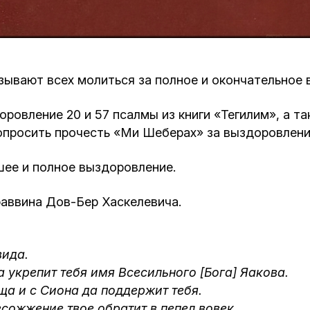
Кафе Молоко и Мед
Смерть и траур
Магазин «Иудаика»
Хевра Кадиша
Гиюр
зывают всех молиться за полное и окончательное 
Мемориальный Комплекс Холокост с
многофункциональным центром Менора
Йорцайт
ГЕТ
ровление 20 и 57 псалмы из книги «Тегилим», а т
 попросить прочесть «Ми Шеберах» за выздоровлени
База данных еврейского кладбища
Сойферский центр
ее и полное выздоровление.
раввина Дов-Бер Хаскелевича.
вида.
да укрепит тебя имя Всесильного [Бога] Яакова.
ща и с Сиона да поддержит тебя.
есожжение твое обратит в пепел вовек.