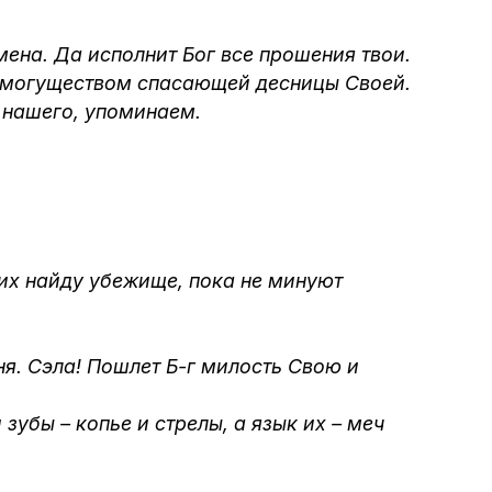
Интернет сайт общины
ена. Да исполнит Бог все прошения твои.
оих могуществом спасающей десницы Своей.
Музей «Память еврейского народа в
о нашего, упоминаем.
Холокост в Украине»
Мемориал памяти жертвам Холокоста
Программа реабилитации бывших
оих найду убежище, пока не минуют
заключенных
Газета «Шабат шалом»
ня. Сэла! Пошлет Б-г милость Свою и
Большой брат – большая сестра
зубы – копье и стрелы, а язык их – меч