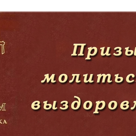
Дополнительны
востей
Сайт общины
Кашрут
ия
Контакты
Бар Мицва
Сервисы
Бат Мицва
Еврейский медицинский центр JMC
Брит Мила
Кошерный супермаркет «Kosher de
Миква
Luxe»
Шаббат
Ресторан RestArt
Мезуза
”Хумус” бар
Тфилин