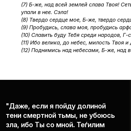
(7) Б-же, над всей землей слава Твоя! Се
упали в нее. Сэла!
(8) Твердо сердце мое, Б-же, твердо сердц
(9) Пробудись, слава моя, пробудись арф
(10) Славить буду Тебя среди народов, Г-
(11) Ибо велика, до небес, милость Твоя и
(12) Поднимись над небесами, Б-же, над 
"Даже, если я пойду долиной
тени смертной тьмы, не убоюсь
зла, ибо Ты со мной. Теѓилим