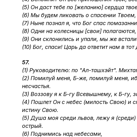
(5) Он даст тебе по [желанию] сердца тво
(6) Мы будем ликовать о спасении Твоем
(7) Ныне познал я, что Бог спас помазан
(8) Одни на колесницы [свои] полагаются
(9) Они склонились и упали, мы же встали
(10) Бог, спаси! Царь да ответит нам в то
57.
(1) Руководителю: по "Ал-ташхэйт". Михт
(2) Помилуй меня, Б-же, помилуй меня, и
несчастья.
(3) Воззову я к Б-гу Всевышнему, к Б-гу,
(4) Пошлет Он с небес (милость Свою) и 
истину Свою.
(5) Душа моя среди львов, лежу я (среди)
острый.
(6) Поднимись над небесами,