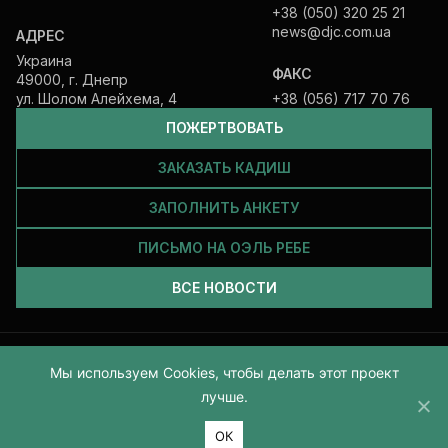
+38 (050) 320 25 21
news@djc.com.ua
АДРЕС
Украина
ФАКС
49000, г. Днепр
ул. Шолом Алейхема, 4
+38 (056) 717 70 76
ПОЖЕРТВОВАТЬ
ЗАКАЗАТЬ КАДИШ
ЗАПОЛНИТЬ АНКЕТУ
ПИСЬМО НА ОЭЛЬ РЕБЕ
ВСЕ НОВОСТИ
Все права защищены и принадлежат Еврейской общине Днепра.
Мы используем Cookies, чтобы делать этот проект
2026
лучше.
ОК