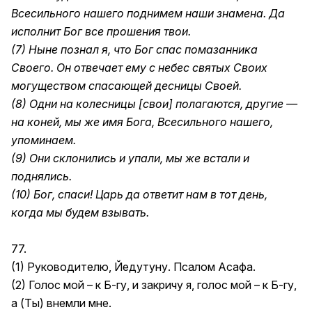
Всесильного нашего поднимем наши знамена. Да
исполнит Бог все прошения твои.
(7) Ныне познал я, что Бог спас помазанника
Своего. Он отвечает ему с небес святых Своих
могуществом спасающей десницы Своей.
(8) Одни на колесницы [свои] полагаются, другие —
на коней, мы же имя Бога, Всесильного нашего,
упоминаем.
(9) Они склонились и упали, мы же встали и
поднялись.
(10) Бог, спаси! Царь да ответит нам в тот день,
когда мы будем взывать.
77.
(1) Руководителю, Йедутуну. Псалом Асафа.
(2) Голос мой – к Б-гу, и закричу я, голос мой – к Б-гу,
а (Ты) внемли мне.