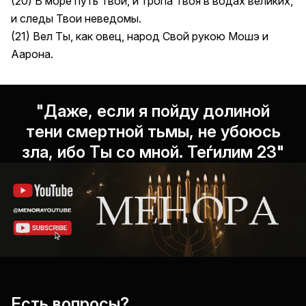
(20) В море путь Твой, и тропа Твоя в водах великих,
и следы Твои неведомы.
(21) Вел Ты, как овец, народ Свой рукою Мошэ и
Аарона.
"Даже, если я пойду долиной
тени смертной тьмы, не убоюсь
зла, ибо Ты со мной. Теѓилим 23"
Есть вопросы?