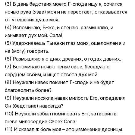
(3) В день бедствия моего Г-спода ищу я, сочится
ночью рука (язва) моя и не перестает, отказывается
от утешения душа моя.
(4) Вспоминаю, Б-же, и стенаю, размышляю, и
изнывает дух мой. Сэла!
(5) Удерживаешь Ты веки глаз моих, ошеломлен я и
не (могу) говорить.
(6) Размышляю я о днях древних, о годах давних.
(7) Вспоминаю ночью пенье свое, беседую с
сердцем своим, и ищет ответа дух мой.
(8) Неужели навек покинет Г-сподь и не будет
благоволить более?
(9) Неужели иссякла навек милость Его, определил
Он (бедствие) навсегда?
(10) Неужели забыл помиловать Б-г, затворил в
гневе милосердие Свое? Сэла!
(11) И сказал я: боль моя – это изменение десницы