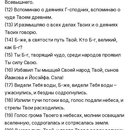
Всевышнего.
(12) Вспоминаю о деяниях Г-сподних, вспоминаю о
чуде Твоем древнем.
(13) И размышляю о всех делах Твоих и о деяниях
Твоих говорю.
(14) Б-же, в святости путь Твой. Кто Б-г, великий,
как Б-г?
(15) Ты Б-г, творящий чудо, среди народов проявил
Ты силу Свою.
(16) Избавил Ты мышцей Своей народ Твой, сынов
Йаакова и Йосэйфа. Сэла!
(17) Видели Тебя воды, Б-же, видели Тебя воды –
ужаснулись, и бездны содрогнулись.
(18) Излили тучи потоки вод, голос подали небеса, и
стрелы Твои расходились.
(19) Голос грома Твоего в небесах, молнии освещали
вселенную, содрогалась и сотрясалась земля.