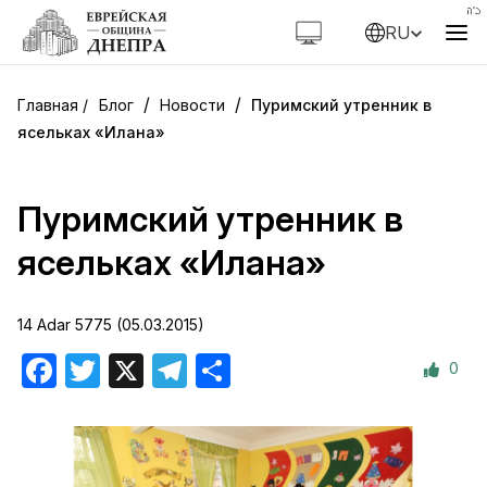
RU
/
/
Блог
Новости
Пуримский утренник в
ясельках «Илана»
Пуримский утренник в
ясельках «Илана»
14 Adar 5775 (05.03.2015)
0
Facebook
Twitter
X
Telegram
Отправить