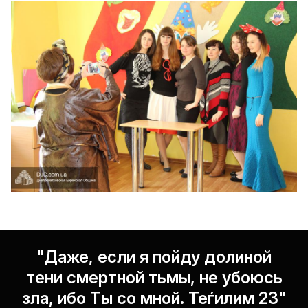
"Даже, если я пойду долиной
тени смертной тьмы, не убоюсь
зла, ибо Ты со мной. Теѓилим 23"