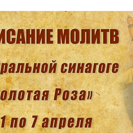
Дополнительны
востей
Сайт общины
Кашрут
ия
Контакты
Бар Мицва
Сервисы
Бат Мицва
Еврейский медицинский центр JMC
Брит Мила
Кошерный супермаркет «Kosher de
Миква
Luxe»
Шаббат
Ресторан RestArt
Мезуза
”Хумус” бар
Тфилин