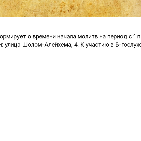
Кафе Молоко и Мед
Смерть и траур
Магазин «Иудаика»
Хевра Кадиша
Гиюр
ормирует о времени начала молитв на период с 1 п
Мемориальный Комплекс Холокост с
и: улица Шолом-Алейхема, 4. К участию в Б-гослу
многофункциональным центром Менора
Йорцайт
ГЕТ
База данных еврейского кладбища
Сойферский центр