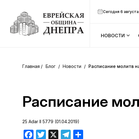
Сегодня 6 августа
НОВОСТИ
ook
Календарь
r
Блог
/
Новости
/
Расписание молитв на
Анонсы
ram
Зманим
Расписание моли
вить
Расписание
25 Adar II 5779 (01.04.2019)
Канал Мено
Facebook
Twitter
X
Telegram
Отправить