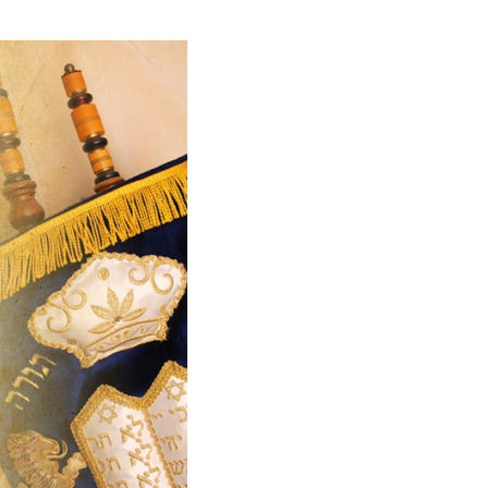
е материалы
Дом для пожилых «Бейт Барух»
DJCY-STL
Menorah Community
Пансион для мальчиков «Байт леБаним»
Пансион для девочек «Байт леБанот»
Миква
Хевра Кадиша