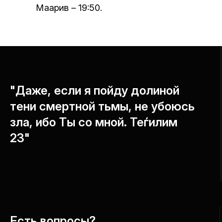
Маарив – 19:50.
"Даже, если я пойду долиной
тени смертной тьмы, не убоюсь
зла, ибо Ты со мной. Теѓилим
23"
Есть вопросы?