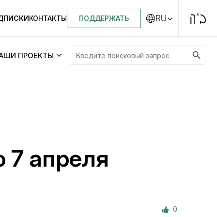
RU
ПОДДЕРЖАТЬ
ОДПИСКИ
КОНТАКТЫ
Search Button
Search
АШИ ПРОЕКТЫ
for:
Центральная синагога «Золотая Роза»
Менора
ity
Еврейский медицинский центр JMC
о 7 апреля
Днепровский лицей №144 им. Леви
ей №144 им. Леви
Ицхака Шнеерсона
на
0
Детские садики и ясли
и ясли