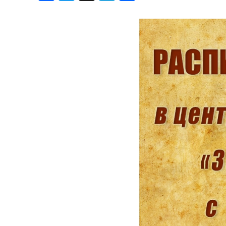
Хроника но
Дни рожден