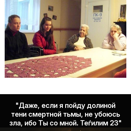
"Даже, если я пойду долиной
тени смертной тьмы, не убоюсь
зла, ибо Ты со мной. Теѓилим 23"