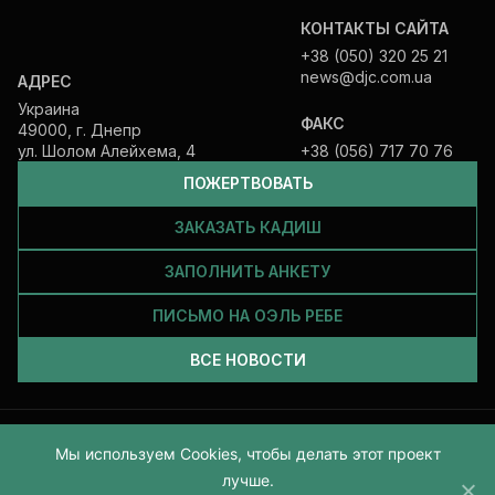
КОНТАКТЫ САЙТА
+38 (050) 320 25 21
news@djc.com.ua
АДРЕС
Украина
ФАКС
49000, г. Днепр
ул. Шолом Алейхема, 4
+38 (056) 717 70 76
ПОЖЕРТВОВАТЬ
ЗАКАЗАТЬ КАДИШ
ЗАПОЛНИТЬ АНКЕТУ
ПИСЬМО НА ОЭЛЬ РЕБЕ
ВСЕ НОВОСТИ
Все права защищены и принадлежат Еврейской общине Днепра.
Мы используем Cookies, чтобы делать этот проект
2026
лучше.