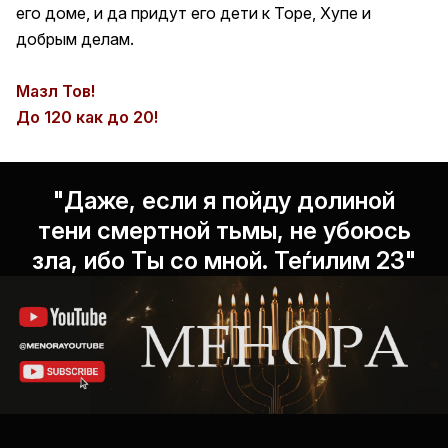
его доме, и да придут его дети к Торе, Хупе и
добрым делам.
Мазл Тов!
До 120 как до 20!
"Даже, если я пойду долиной
тени смертной тьмы, не убоюсь
зла, ибо Ты со мной. Теѓилим 23"