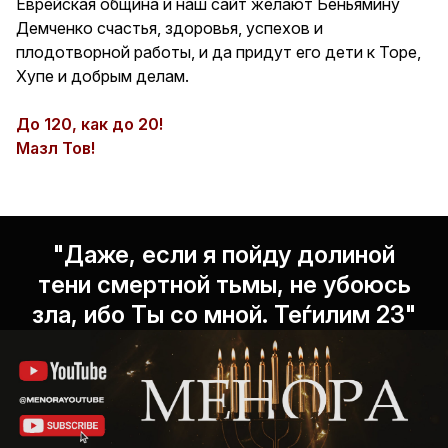
Еврейская община и наш сайт желают Беньямину
Демченко счастья, здоровья, успехов и
плодотворной работы, и да придут его дети к Торе,
Хупе и добрым делам.
До 120, как до 20!
Мазл Тов!
"Даже, если я пойду долиной
тени смертной тьмы, не убоюсь
зла, ибо Ты со мной. Теѓилим 23"