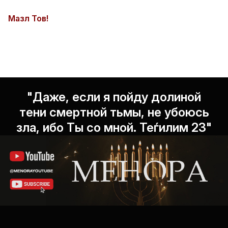
Мазл Тов!
"Даже, если я пойду долиной
тени смертной тьмы, не убоюсь
зла, ибо Ты со мной. Теѓилим 23"