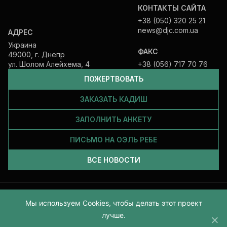
КОНТАКТЫ САЙТА
+38 (050) 320 25 21
news@djc.com.ua
АДРЕС
Украина
ФАКС
49000, г. Днепр
ул. Шолом Алейхема, 4
+38 (056) 717 70 76
ПОЖЕРТВОВАТЬ
ЗАКАЗАТЬ КАДИШ
ЗАПОЛНИТЬ АНКЕТУ
ПИСЬМО НА ОЭЛЬ РЕБЕ
ВСЕ НОВОСТИ
Все права защищены и принадлежат Еврейской общине Днепра.
Мы используем Cookies, чтобы делать этот проект
2026
лучше.