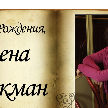
Дополнительны
востей
Сайт общины
Кашрут
ия
Контакты
Бар Мицва
Сервисы
Бат Мицва
Еврейский медицинский центр JMC
Брит Мила
Кошерный супермаркет «Kosher de
Миква
Luxe»
Шаббат
Ресторан RestArt
Мезуза
”Хумус” бар
Тфилин