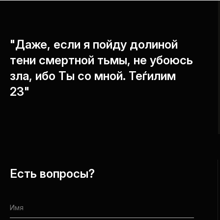
"Даже, если я пойду долиной
тени смертной тьмы, не убоюсь
зла, ибо Ты со мной. Теѓилим
23"
Есть вопросы?