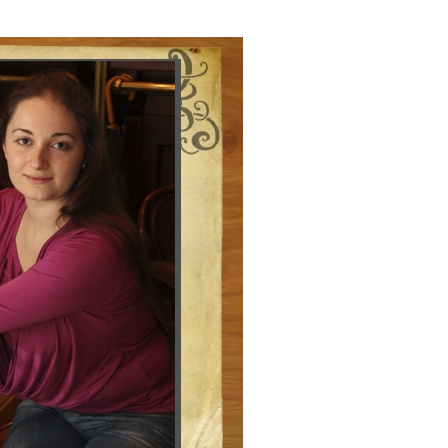
е материалы
Дом для пожилых «Бейт Барух»
DJCY-STL
Menorah Community
Пансион для мальчиков «Байт леБаним»
Пансион для девочек «Байт леБанот»
Миква
Хевра Кадиша