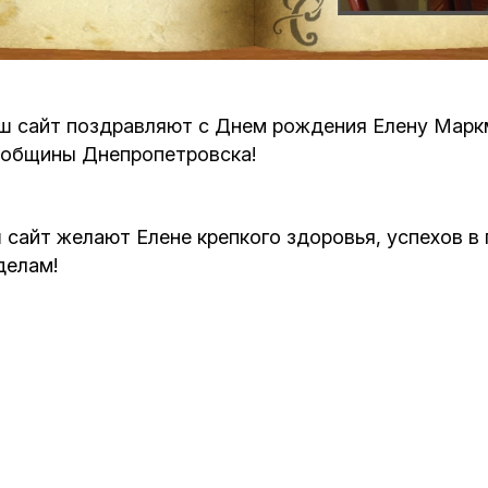
Кафе Молоко и Мед
Смерть и траур
Магазин «Иудаика»
Хевра Кадиша
Гиюр
ш сайт поздравляют с Днем рождения Елену Маркм
Мемориальный Комплекс Холокост с
 общины Днепропетровска!
многофункциональным центром Менора
Йорцайт
ГЕТ
База данных еврейского кладбища
Сойферский центр
сайт желают Елене крепкого здоровья, успехов в 
делам!