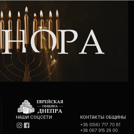
Интернет сайт общины
Музей «Память еврейского народа в
Холокост в Украине»
Мемориал памяти жертвам Холокоста
Программа реабилитации бывших
заключенных
Газета «Шабат шалом»
Большой брат – большая сестра
НАШИ СОЦСЕТИ
КОНТАКТЫ ОБЩИНЫ
+38 (056) 717 70 81
+38 067 915 26 00