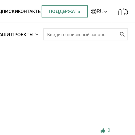
RU
ПОДДЕРЖАТЬ
ОДПИСКИ
КОНТАКТЫ
Search Button
Search
АШИ ПРОЕКТЫ
for:
Центральная синагога «Золотая Роза»
Менора
ity
Еврейский медицинский центр JMC
Днепровский лицей №144 им. Леви
ей №144 им. Леви
Ицхака Шнеерсона
на
0
Детские садики и ясли
и ясли