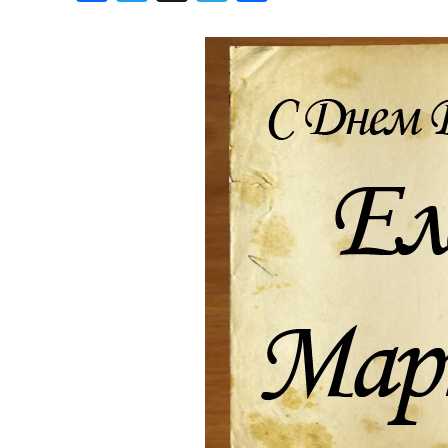
Хроника но
Дни рожден