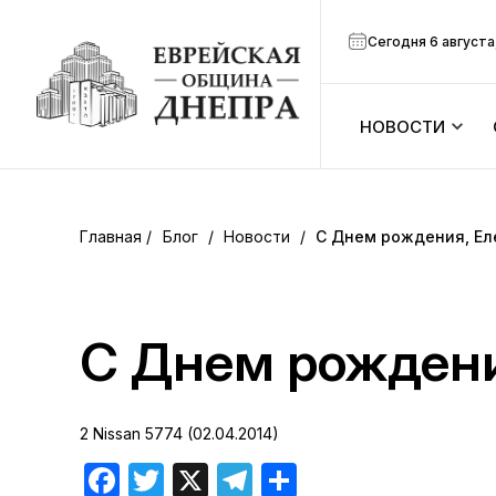
Сегодня 6 августа
НОВОСТИ
ook
Календарь
r
Блог
/
Новости
/
С Днем рождения, Ел
Анонсы
ram
Зманим
С Днем рождени
вить
Расписание
2 Nissan 5774 (02.04.2014)
Канал Мено
Facebook
Twitter
X
Telegram
Отправить