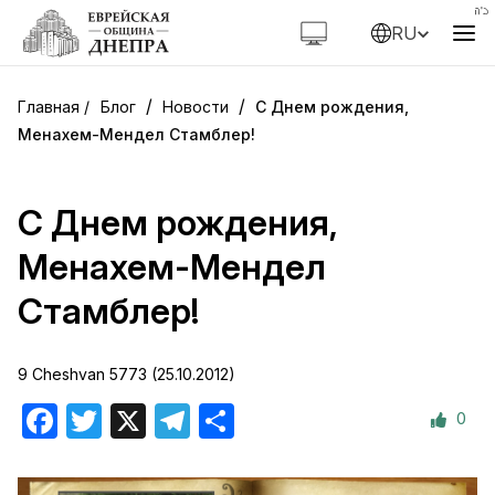
RU
/
/
Блог
Новости
С Днем рождения,
Менахем-Мендел Стамблер!
С Днем рождения,
Менахем-Мендел
Стамблер!
9 Cheshvan 5773 (25.10.2012)
0
Facebook
Twitter
X
Telegram
Отправить