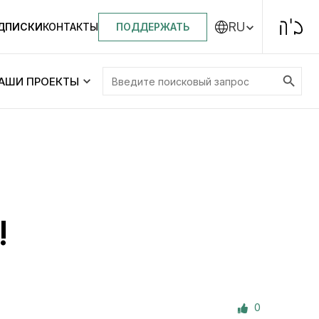
RU
ПОДДЕРЖАТЬ
ОДПИСКИ
КОНТАКТЫ
Search Button
Search
АШИ ПРОЕКТЫ
for:
Центральная синагога «Золотая Роза»
Менора
ity
Еврейский медицинский центр JMC
!
Днепровский лицей №144 им. Леви
ей №144 им. Леви
Ицхака Шнеерсона
на
0
Детские садики и ясли
и ясли