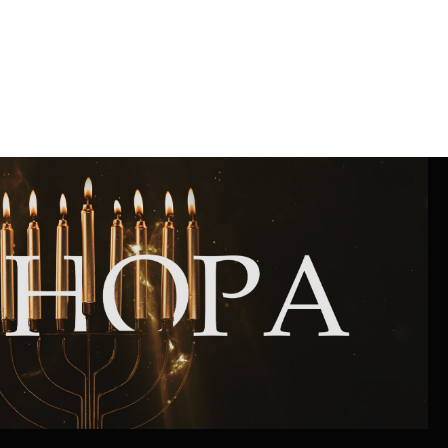
Интернет сайт общины
Музей «Память еврейского народа в
Холокост в Украине»
Мемориал памяти жертвам Холокоста
Программа реабилитации бывших
заключенных
Газета «Шабат шалом»
Большой брат – большая сестра