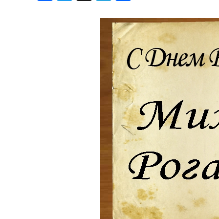
Хроника но
Дни рожден