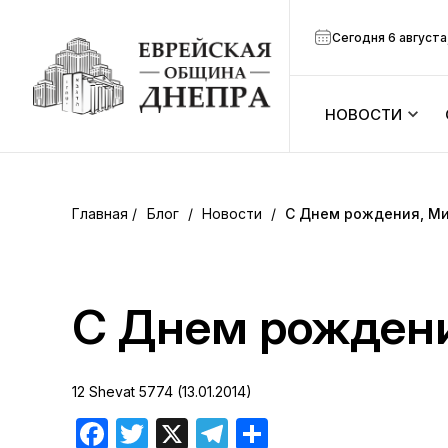
Сегодня 6 августа
НОВОСТИ
ook
Календарь
r
Блог
/
Новости
/
С Днем рождения, Ми
Анонсы
ram
Зманим
С Днем рождени
вить
Расписание
12 Shevat 5774 (13.01.2014)
Канал Мено
Facebook
Twitter
X
Telegram
Отправить