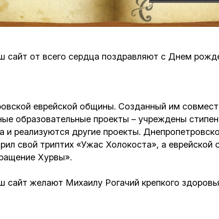
Кафе Молоко и Мед
Смерть и траур
Магазин «Иудаика»
Хевра Кадиша
Гиюр
ш сайт от всего сердца поздравляют с Днем рожде
Мемориальный Комплекс Холокост с
многофункциональным центром Менора
Йорцайт
ГЕТ
База данных еврейского кладбища
Сойферский центр
овской еврейской общины. Созданный им совмест
ные образовательные проекты – учреждены стипен
а и реализуются другие проекты. Днепропетровск
рил свой триптих «Ужас Холокоста», а еврейской 
ращение Хурвы».
ш сайт желают Михаилу Рогачий крепкого здоровья