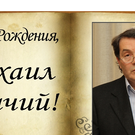
Дополнительны
востей
Сайт общины
Кашрут
ия
Контакты
Бар Мицва
Сервисы
Бат Мицва
Еврейский медицинский центр JMC
Брит Мила
Кошерный супермаркет «Kosher de
Миква
Luxe»
Шаббат
Ресторан RestArt
Мезуза
”Хумус” бар
Тфилин