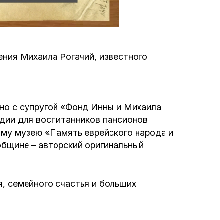
Программа обрезаний
Проведение праздников и фарбренгенов
ния Михаила Рогачий, известного
Медицинская и социальная помощь
фонда «Дов-Бер»
Социальные программы для женщин
но с супругой «Фонд Инны и Михаила
фонда «Хана»
дии для воспитанников пансионов
ому музею «Память еврейского народа и
Экстренный гуманитарный фонд спасения
общине – авторский оригинальный
жизни
Помощь и поддержка рожениц и
, семейного счастья и больших
беременных женщин и их семей «Шифра и
Пупа»