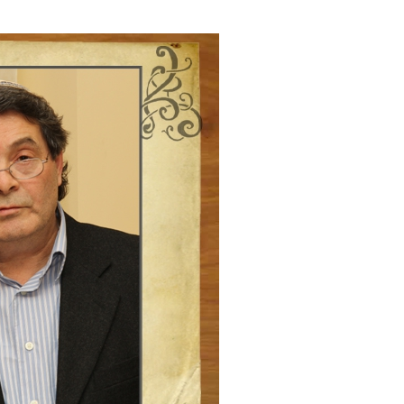
е материалы
Дом для пожилых «Бейт Барух»
DJCY-STL
Menorah Community
Пансион для мальчиков «Байт леБаним»
Пансион для девочек «Байт леБанот»
Миква
Хевра Кадиша