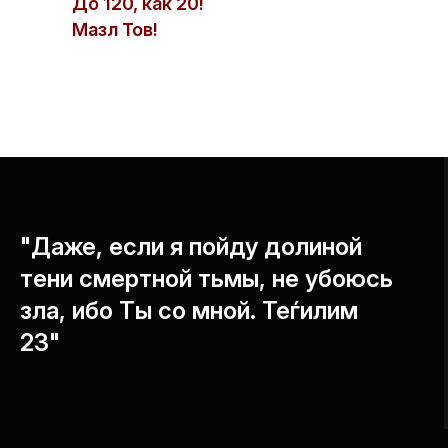
До 120, как 20!
Мазл Тов!
"Даже, если я пойду долиной
тени смертной тьмы, не убоюсь
зла, ибо Ты со мной. Теѓилим
23"