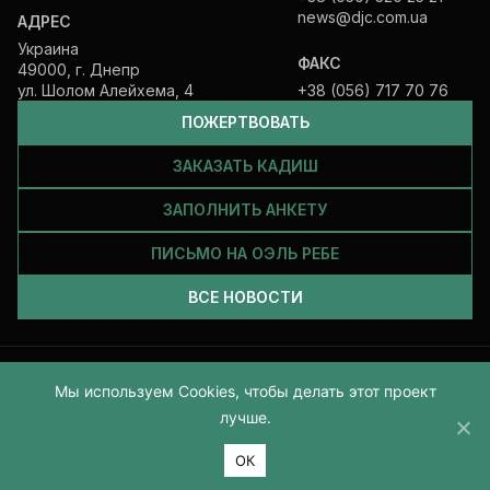
news@djc.com.ua
АДРЕС
Украина
ФАКС
49000, г. Днепр
ул. Шолом Алейхема, 4
+38 (056) 717 70 76
ПОЖЕРТВОВАТЬ
ЗАКАЗАТЬ КАДИШ
ЗАПОЛНИТЬ АНКЕТУ
ПИСЬМО НА ОЭЛЬ РЕБЕ
ВСЕ НОВОСТИ
Все права защищены и принадлежат Еврейской общине Днепра.
Мы используем Cookies, чтобы делать этот проект
2026
лучше.
ОК