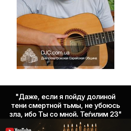
"Даже, если я пойду долиной
тени смертной тьмы, не убоюсь
зла, ибо Ты со мной. Теѓилим 23"