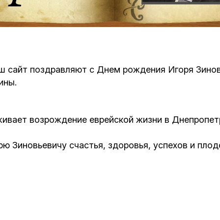
Кафе Молоко и Мед
Смерть и траур
Магазин «Иудаика»
Хевра Кадиша
Гиюр
Мемориальный Комплекс Холокост с
ш сайт поздравляют с Днем рождения Игоря Зинов
многофункциональным центром Менора
Йорцайт
ГЕТ
ины.
База данных еврейского кладбища
Сойферский центр
живает возрождение еврейской жизни в Днепропет
ю Зиновьевичу счастья, здоровья, успехов и пло