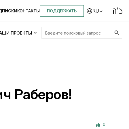
RU
ПОДДЕРЖАТЬ
ОДПИСКИ
КОНТАКТЫ
Search Button
Search
АШИ ПРОЕКТЫ
for:
Центральная синагога «Золотая Роза»
Менора
ity
Еврейский медицинский центр JMC
ч Раберов!
Днепровский лицей №144 им. Леви
ей №144 им. Леви
Ицхака Шнеерсона
на
0
Детские садики и ясли
и ясли