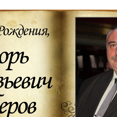
Дополнительны
востей
Сайт общины
Кашрут
ия
Контакты
Бар Мицва
Сервисы
Бат Мицва
Еврейский медицинский центр JMC
Брит Мила
Кошерный супермаркет «Kosher de
Миква
Luxe»
Шаббат
Ресторан RestArt
Мезуза
”Хумус” бар
Тфилин