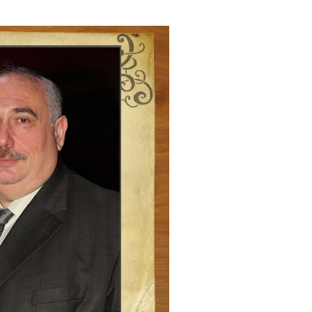
е материалы
Дом для пожилых «Бейт Барух»
DJCY-STL
Menorah Community
Пансион для мальчиков «Байт леБаним»
Пансион для девочек «Байт леБанот»
Миква
Хевра Кадиша