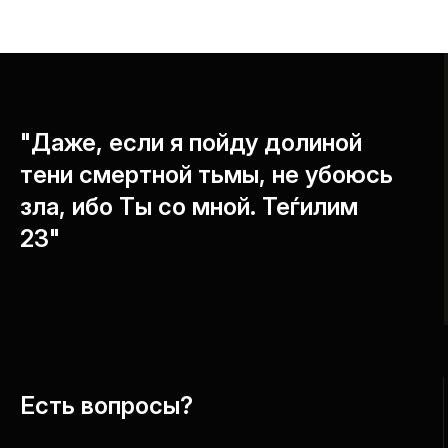
"Даже, если я пойду долиной
тени смертной тьмы, не убоюсь
зла, ибо Ты со мной. Теѓилим
23"
Есть вопросы?