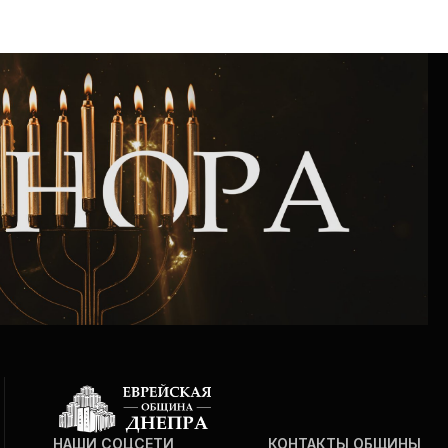
Интернет сайт общины
Музей «Память еврейского народа в
Холокост в Украине»
Мемориал памяти жертвам Холокоста
Программа реабилитации бывших
заключенных
Газета «Шабат шалом»
Большой брат – большая сестра
НАШИ СОЦСЕТИ
КОНТАКТЫ ОБЩИНЫ