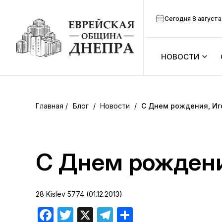
Сегодня 8 августа
НОВОСТИ
ook
Календарь
r
Блог
/
Новости
/
С Днем рождения, Иг
Анонсы
ram
Зманим
С Днем рождени
вить
Расписание
28 Kislev 5774 (01.12.2013)
Канал Мено
Facebook
Twitter
X
Telegram
Отправить