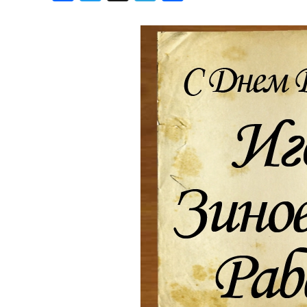
Хроника но
Дни рожден