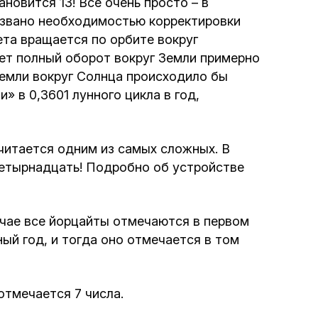
новится 13! Все очень просто – в
ызвано необходимостью корректировки
Интернет сайт общины
нета вращается по орбите вокруг
ает полный оборот вокруг Земли примерно
Музей «Память еврейского народа в
 Земли вокруг Солнца происходило бы
Холокост в Украине»
» в 0,3601 лунного цикла в год,
Мемориал памяти жертвам Холокоста
читается одним из самых сложных. В
Программа реабилитации бывших
 четырнадцать! Подробно об устройстве
заключенных
учае все йорцайты отмечаются в первом
Газета «Шабат шалом»
ый год, и тогда оно отмечается в том
Большой брат – большая сестра
тмечается 7 числа.