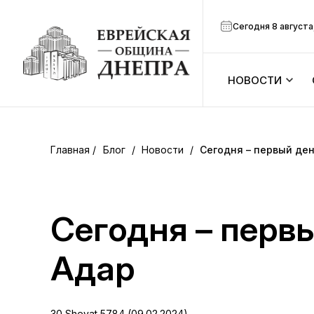
Сегодня 8 августа
НОВОСТИ
ook
Календарь
r
Блог
/
Новости
/
Сегодня – первый де
Анонсы
ram
Зманим
Сегодня – перв
вить
Расписание
Адар
Канал Мено
30 Shevat 5784 (09.02.2024)