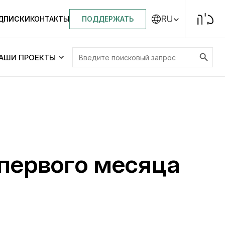
RU
ПОДДЕРЖАТЬ
ОДПИСКИ
КОНТАКТЫ
Search Button
Search
АШИ ПРОЕКТЫ
for:
Центральная синагога «Золотая Роза»
Менора
ity
Еврейский медицинский центр JMC
первого месяца
Днепровский лицей №144 им. Леви
ей №144 им. Леви
Ицхака Шнеерсона
на
Детские садики и ясли
и ясли