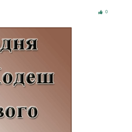
е материалы
0
Дом для пожилых «Бейт Барух»
DJCY-STL
Menorah Community
Пансион для мальчиков «Байт леБаним»
Пансион для девочек «Байт леБанот»
Миква
Хевра Кадиша