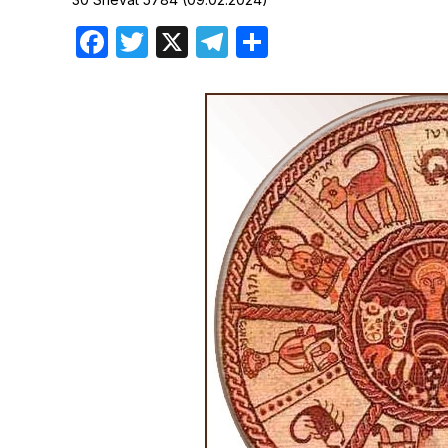
Хроника но
Facebook
Twitter
X
Telegram
Отправить
Дни рожден