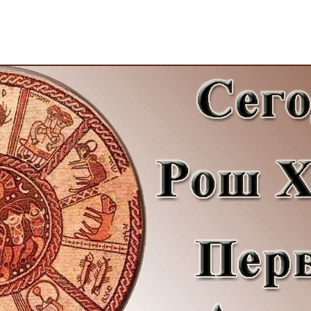
Дополнительны
востей
Сайт общины
Кашрут
ия
Контакты
Бар Мицва
Сервисы
Бат Мицва
Еврейский медицинский центр JMC
Брит Мила
Кошерный супермаркет «Kosher de
Миква
Luxe»
Шаббат
Ресторан RestArt
Мезуза
”Хумус” бар
Тфилин