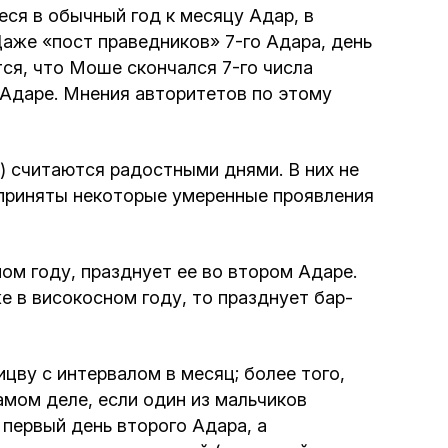
еся в обычный год к месяцу Адар, в
аже «пост праведников» 7-го Адара, день
ся, что Моше скончался 7-го числа
м Адаре. Мнения авторитетов по этому
) считаются радостными днями. В них не
х приняты некоторые умеренные проявления
ом году, празднует ее во втором Адаре.
е в високосном году, то празднует бар-
цву с интервалом в месяц; более того,
амом деле, если один из мальчиков
 первый день второго Адара, а