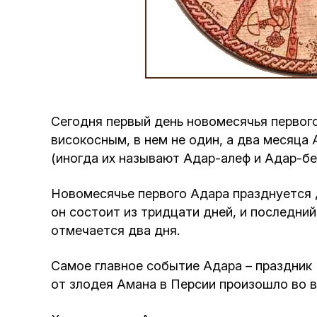
Сегодня первый день новомесячья первого
високосным, в нем не один, а два месяца
(иногда их называют Адар-алеф и Адар-бет
Новомесячье первого Адара празднуется д
он состоит из тридцати дней, и последни
отмечается два дня.
Самое главное событие Адара – праздник 
от злодея Амана в Персии произошло во в