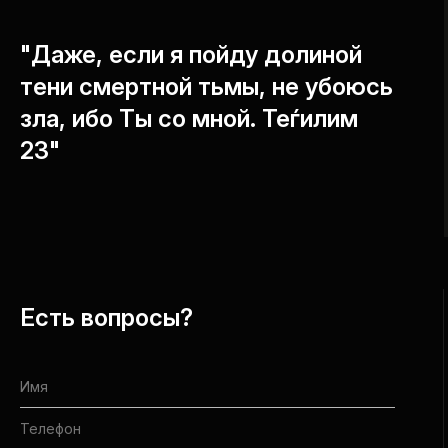
"Даже, если я пойду долиной
тени смертной тьмы, не убоюсь
зла, ибо Ты со мной. Теѓилим
23"
Есть вопросы?