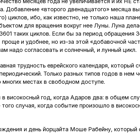
ичество месяцев года не увеличивается и их НЕ ста
а. Добавление «второго двенадцатого» месяца в
го) циклов, ибо, как известно, не только наша пла
объектом для вращения вокруг нее Луны. Луна дел
2,3601 таких циклов. Если бы за период обращения
 проще и удобнее, но из-за этой «добавочной части
ам надо согласовать и солнечный, и лунный цикл.
авная трудность еврейского календаря, который с
непериодический. Только разных типов годов в нем
о многих местах в свободном доступе.
в високосный год, когда Адаров два: в общем сл
 того случая, когда событие произошло в високосн
ождения и день йорцайта Моше Рабейну, который о