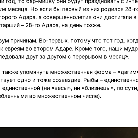
 год, то бар-мицву они будут праздновать с инт
але месяца. Но если бы первый из них родился 28-г
второго Адара, а совершеннолетия они достигали в
тарший – 28-го Адара, на день позже.
ум причинам. Во-первых, потому что тот год, ког
к евреям во втором Адаре. Кроме того, наши мудр
ледовали друг за другом с перерывом в месяц».
 также упомянута множественная форма – «дагим».
твует одно и тоже созвездие. Рыбы – единственно
единственной (ни «весы», ни «близнецы», по сути
ребленными во множественном числе).