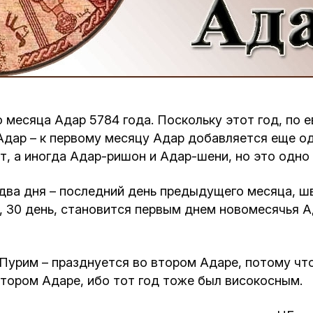
Кафе Молоко и Мед
Смерть и траур
Магазин «Иудаика»
Хевра Кадиша
Гиюр
Мемориальный Комплекс Холокост с
многофункциональным центром Менора
Йорцайт
ГЕТ
 месяца Адар 5784 года. Поскольку этот год, по 
 Адар – к первому месяцу Адар добавляется еще 
База данных еврейского кладбища
Сойферский центр
, а иногда Адар-ришон и Адар-шени, но это одно 
ва дня – последний день предыдущего месяца, шва
й, 30 день, становится первым днем новомесячья
Пурим – празднуется во втором Адаре, потому чт
тором Адаре, ибо тот год тоже был високосным.