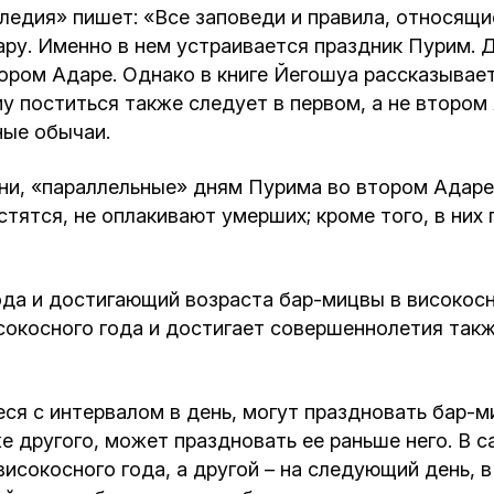
следия» пишет: «Все заповеди и правила, относящи
ру. Именно в нем устраивается праздник Пурим. Д
ром Адаре. Однако в книге Йегошуа рассказывает
му поститься также следует в первом, а не второ
ные обычаи.
(дни, «параллельные» дням Пурима во втором Адаре
стятся, не оплакивают умерших; кроме того, в ни
да и достигающий возраста бар-мицвы в високосн
сокосного года и достигает совершеннолетия такж
ся с интервалом в день, могут праздновать бар-ми
е другого, может праздновать ее раньше него. В с
исокосного года, а другой – на следующий день, в