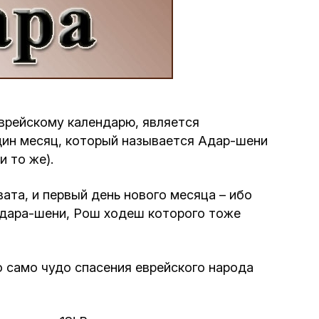
Программа обрезаний
Проведение праздников и фарбренгенов
Медицинская и социальная помощь
фонда «Дов-Бер»
еврейскому календарю, является
один месяц, который называется Адар-шени
Социальные программы для женщин
и то же).
фонда «Хана»
та, и первый день нового месяца – ибо
Экстренный гуманитарный фонд спасения
 Адара-шени, Рош ходеш которого тоже
жизни
Помощь и поддержка рожениц и
о само чудо спасения еврейского народа
беременных женщин и их семей «Шифра и
Пупа»