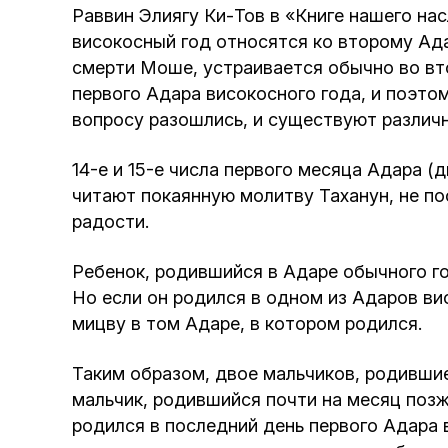
Раввин Элиягу Ки-Тов в «Книге нашего на
високосный год относятся ко второму Ада
смерти Моше, устраивается обычно во вто
первого Адара високосного года, и поэто
вопросу разошлись, и существуют различ
14-е и 15-е числа первого месяца Адара 
читают покаянную молитву Таханун, не по
радости.
Ребенок, родившийся в Адаре обычного го
Но если он родился в одном из Адаров ви
мицву в том Адаре, в котором родился.
Таким образом, двое мальчиков, родившие
мальчик, родившийся почти на месяц позж
родился в последний день первого Адара в