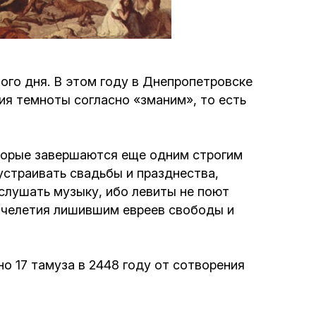
Программа обрезаний
Проведение праздников и фарбренгенов
ого дня. В этом году в Днепропетровске
Медицинская и социальная помощь
ния темноты согласно «зманим», то есть
фонда «Дов-Бер»
Социальные программы для женщин
оторые завершаются еще одним строгим
фонда «Хана»
 устраивать свадьбы и празднества,
 слушать музыку, ибо левиты не поют
Экстренный гуманитарный фонд спасения
сячелетия лишившим евреев свободы и
жизни
Помощь и поддержка рожениц и
но 17 тамуза в 2448 году от сотворения
беременных женщин и их семей «Шифра и
Пупа»