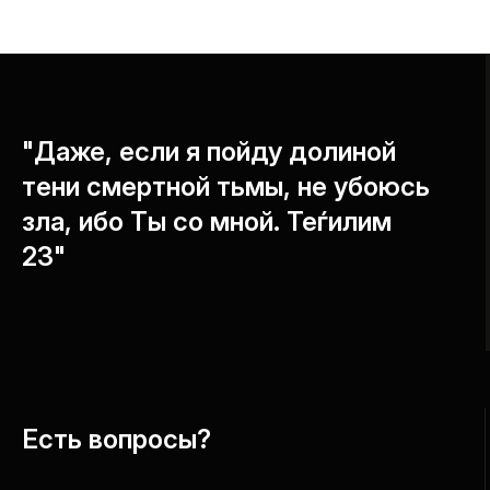
"Даже, если я пойду долиной
тени смертной тьмы, не убоюсь
зла, ибо Ты со мной. Теѓилим
23"
Есть вопросы?