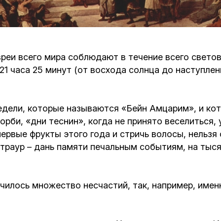
Кафе Молоко и Мед
Смерть и траур
Магазин «Иудаика»
Хевра Кадиша
Гиюр
вреи всего мира соблюдают в течение всего светов
Мемориальный Комплекс Холокост с
21 часа 25 минут (от восхода солнца до наступле
многофункциональным центром Менора
Йорцайт
ГЕТ
База данных еврейского кладбища
Сойферский центр
недели, которые называются «Бейн Амцарим», и к
корби, «дни теснин», когда не принято веселиться,
первые фрукты этого года и стричь волосы, нельзя
 траур – дань памяти печальным событиям, на ты
чилось множество несчастий, так, например, имен