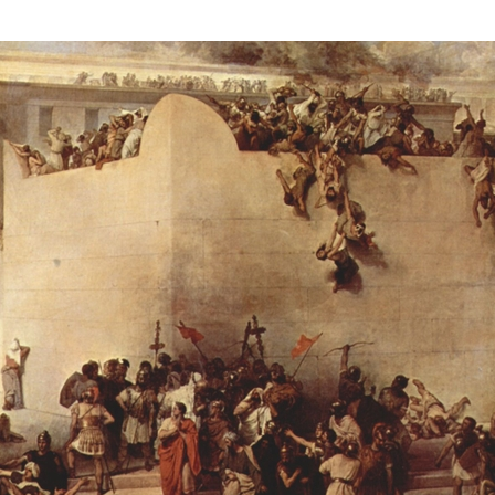
Дополнительны
востей
Сайт общины
Кашрут
ия
Контакты
Бар Мицва
Сервисы
Бат Мицва
Еврейский медицинский центр JMC
Брит Мила
Кошерный супермаркет «Kosher de
Миква
Luxe»
Шаббат
Ресторан RestArt
Мезуза
”Хумус” бар
Тфилин