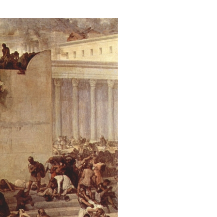
е материалы
Дом для пожилых «Бейт Барух»
DJCY-STL
Menorah Community
Пансион для мальчиков «Байт леБаним»
Пансион для девочек «Байт леБанот»
Миква
Хевра Кадиша