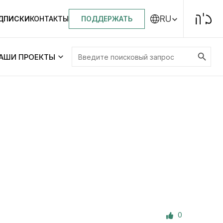
RU
ПОДДЕРЖАТЬ
ОДПИСКИ
КОНТАКТЫ
Search Button
Search
АШИ ПРОЕКТЫ
for:
Центральная синагога «Золотая Роза»
Менора
ity
Еврейский медицинский центр JMC
Днепровский лицей №144 им. Леви
ей №144 им. Леви
Ицхака Шнеерсона
на
0
Детские садики и ясли
и ясли