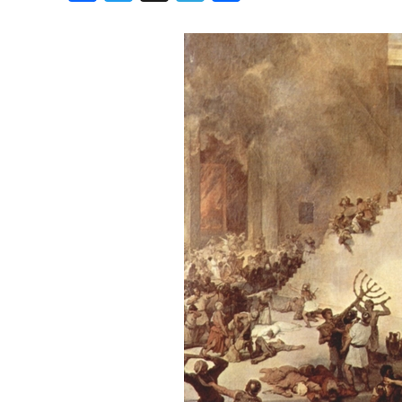
Хроника но
Дни рожден