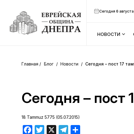
Сегодня 6 августа
НОВОСТИ
ook
Календарь
r
Блог
/
Новости
/
Сегодня – пост 17 там
Анонсы
ram
Зманим
Сегодня – пост 
вить
Расписание
18 Tammuz 5775 (05.07.2015)
Канал Мено
Facebook
Twitter
X
Telegram
Отправить