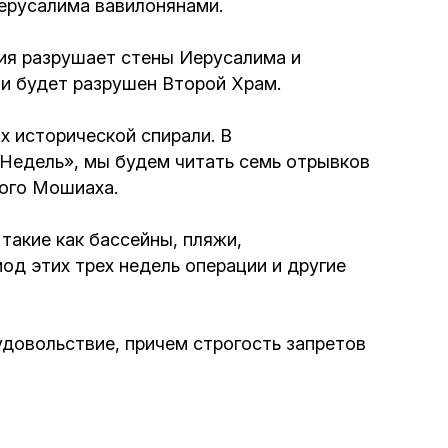
ерусалима вавилонянами.
Интернет сайт общины
рмия разрушает стены Иерусалима и
 и будет разрушен Второй Храм.
Музей «Память еврейского народа в
Холокост в Украине»
х исторической спирали. В
х Недель», мы будем читать семь отрывков
Мемориал памяти жертвам Холокоста
ного Mошиаха.
Программа реабилитации бывших
такие как бассейны, пляжи,
заключенных
од этих трех недель операции и другие
Газета «Шабат шалом»
 удовольствие, причем строгость запретов
Большой брат – большая сестра