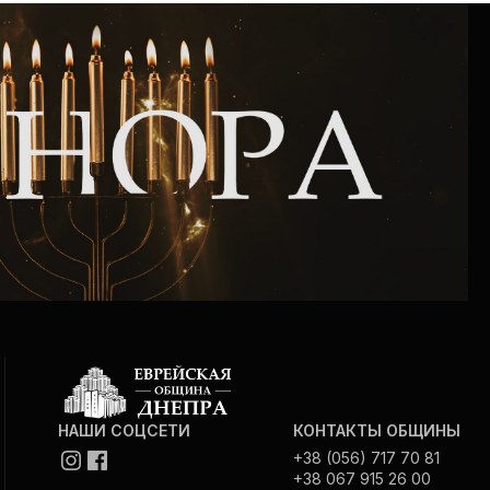
Интернет сайт общины
Музей «Память еврейского народа в
Холокост в Украине»
Мемориал памяти жертвам Холокоста
Программа реабилитации бывших
заключенных
Газета «Шабат шалом»
Большой брат – большая сестра
НАШИ СОЦСЕТИ
КОНТАКТЫ ОБЩИНЫ
+38 (056) 717 70 81
+38 067 915 26 00