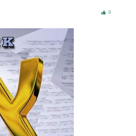
е материалы
0
Дом для пожилых «Бейт Барух»
DJCY-STL
Menorah Community
Пансион для мальчиков «Байт леБаним»
Пансион для девочек «Байт леБанот»
Миква
Хевра Кадиша