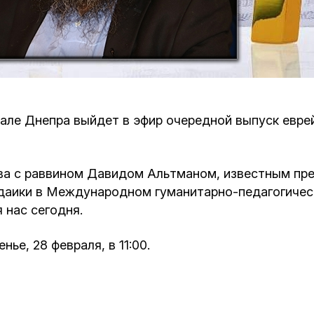
Кафе Молоко и Мед
Смерть и траур
Магазин «Иудаика»
Хевра Кадиша
Гиюр
Мемориальный Комплекс Холокост с
многофункциональным центром Менора
Йорцайт
ГЕТ
канале Днепра выйдет в эфир очередной выпуск ев
База данных еврейского кладбища
Сойферский центр
ва с раввином Давидом Альтманом, известным пр
даики в Международном гуманитарно-педагогическ
 нас сегодня.
ье, 28 февраля, в 11:00.