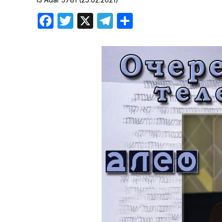
Хроника но
Facebook
Twitter
X
Telegram
Отправить
Дни рожден