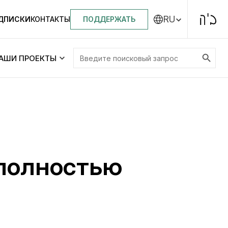
RU
ПОДДЕРЖАТЬ
ОДПИСКИ
КОНТАКТЫ
Search Button
Search
АШИ ПРОЕКТЫ
for:
Центральная синагога «Золотая Роза»
Менора
ity
Еврейский медицинский центр JMC
 полностью
Днепровский лицей №144 им. Леви
ей №144 им. Леви
Ицхака Шнеерсона
на
Детские садики и ясли
и ясли