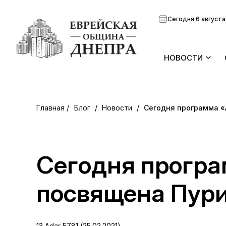
Сегодня 6 августа
НОВОСТИ
ook
Календарь
r
Блог
/
Новости
/
Сегодня программа «
Анонсы
ram
Зманим
Сегодня програ
вить
Расписание
посвящена Пур
Канал Мено
13 Adar 5781 (25.02.2021)