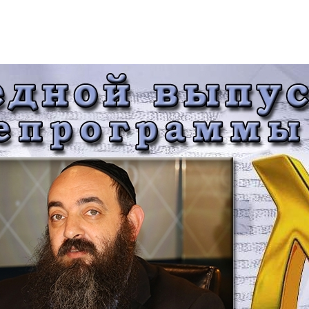
Дополнительны
востей
Сайт общины
Кашрут
ия
Контакты
Бар Мицва
Сервисы
Бат Мицва
Еврейский медицинский центр JMC
Брит Мила
Кошерный супермаркет «Kosher de
Миква
Luxe»
Шаббат
Ресторан RestArt
Мезуза
”Хумус” бар
Тфилин