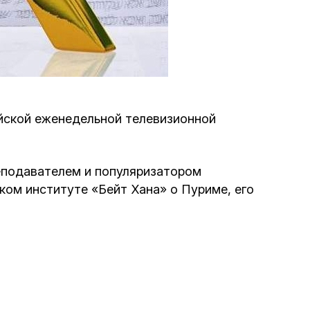
Программа обрезаний
Проведение праздников и фарбренгенов
Медицинская и социальная помощь
фонда «Дов-Бер»
рейской еженедельной телевизионной
Социальные программы для женщин
фонда «Хана»
еподавателем и популяризатором
ом институте «Бейт Хана» о Пуриме, его
Экстренный гуманитарный фонд спасения
жизни
Помощь и поддержка рожениц и
беременных женщин и их семей «Шифра и
Пупа»