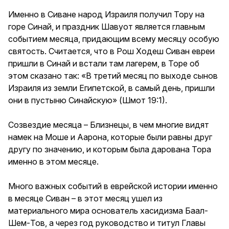
Именно в Сиване народ Израиля получил Тору на
горе Синай, и праздник Шавуот является главным
событием месяца, придающим всему месяцу особую
святость. Считается, что в Рош Ходеш Сиван евреи
пришли в Синай и встали там лагерем, в Торе об
этом сказано так: «В третий месяц по выходе сынов
Израиля из земли Египетской, в самый день, пришли
они в пустыню Синайскую» (Шмот 19:1).
Созвездие месяца – Близнецы, в чем многие видят
намек на Моше и Аарона, которые были равны друг
другу по значению, и которым была дарована Тора
именно в этом месяце.
Много важных событий в еврейской истории именно
в месяце Сиван – в этот месяц ушел из
материального мира основатель хасидизма Баал-
Шем-Тов, а через год руководство и титул Главы