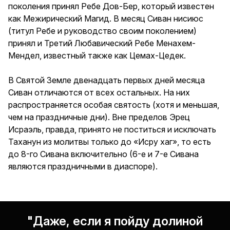
поколения принял Ребе Дов-Бер, который известен
как Межирический Магид. В месяц Сиван нисиюс
(титул Ребе и руководство своим поколением)
принял и Третий Любавический Ребе Менахем-
Мендел, известный также как Цемах-Цедек.
В Святой Земле двенадцать первых дней месяца
Сиван отличаются от всех остальных. На них
распространяется особая святость (хотя и меньшая,
чем на праздничные дни). Вне пределов Эрец
Исраэль, правда, принято не поститься и исключать
Таханун из молитвы только до «Исру хаг», то есть
до 8-го Сивана включительно (6-е и 7-е Сивана
являются праздничными в диаспоре).
"Даже, если я пойду долиной