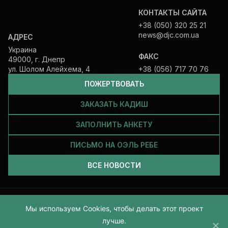
КОНТАКТЫ САЙТА
+38 (050) 320 25 21
news@djc.com.ua
АДРЕС
Украина
ФАКС
49000, г. Днепр
ул. Шолом Алейхема, 4
+38 (056) 717 70 76
ПОЖЕРТВОВАТЬ
ЗАКАЗАТЬ КАДИШ
ЗАПОЛНИТЬ АНКЕТУ
ПИСЬМО НА ОЭЛЬ РЕБЕ
ВСЕ НОВОСТИ
Все права защищены и принадлежат Еврейской общине Днепра.
Мы используем Cookies, чтобы делать этот проект
2026
лучше.