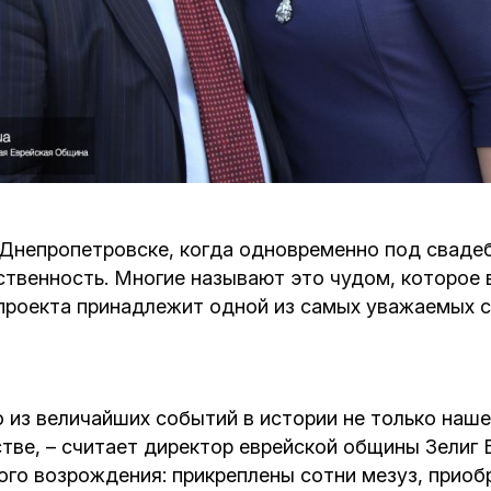
Кафе Молоко и Мед
Смерть и траур
Магазин «Иудаика»
Хевра Кадиша
Гиюр
Мемориальный Комплекс Холокост с
многофункциональным центром Менора
Йорцайт
ГЕТ
База данных еврейского кладбища
Сойферский центр
непропетровске, когда одновременно под свадебн
ственность. Многие называют это чудом, которое 
 проекта принадлежит одной из самых уважаемых 
о из величайших событий в истории не только наше
ве, – считает директор еврейской общины Зелиг 
ого возрождения: прикреплены сотни мезуз, прио