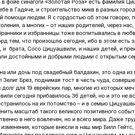
 в фойе синагоги «Золотая Роза» есть фамилия Ц
бе в Гадяче, и строительство микв в разных город
й помощи людям. Я с гордостью об этом говорю, п
коления, а многих – от наших родителей, через нас
збранники и избранницы тоже воспитывались в любв
д тем, что произошло сегодня, ибо в этом есть за
, и брата, Сосо Цицуашвили, и наших детей, и пр
вали достойными и добрыми людьми с открытым се
на или дочь под свадебный балдахин, это одна из 
 Зелиг Брез, поднимая тост в честь чуда, соверш
долг для 19 еврейских пар, многие из которых меч
вили сегодня прибавилось 36 детей, но и это не в
странилось на их потомство – и в семью Цицуашви
ценить масштаб такого великого позитивного собы
твенно в него вовлечен, но и всего мира. Даже тр
изменения, которые внесли в наш мир Билл Гейтс,
Израиля» при поддержке семьи Цицуашвили, мы оц