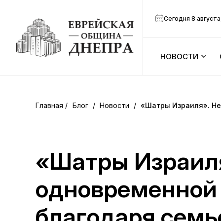
Сегодня 8 августа
НОВОСТИ
ook
Календарь
r
Блог
/
Новости
/
«Шатры Израиля». Не
Анонсы
ram
Зманим
«Шатры Израиля
вить
Расписание
одновременной 
Канал Мено
благодаря сем