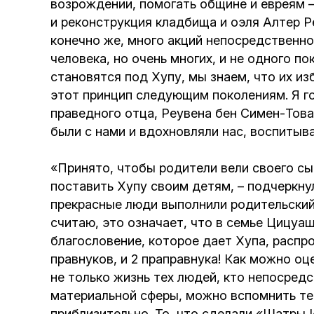
возрождении, помогать общине и евреям –
и реконструкция кладбища и оэля Алтер Ре
конечно же, много акций непосредственно
человека, но очень многих, и не одного по
становятся под Хупу, мы знаем, что их и
этот принцип следующим поколениям. Я гор
праведного отца, Реувена бен Симен-Това
были с нами и вдохновляли нас, воспиты
«Принято, чтобы родители вели своего сы
поставить Хупу своим детям, – подчеркнул
прекрасные люди выполнили родительский 
считаю, это означает, что в семье Цицуаш
благословение, которое дает Хупа, распро
правнуков, и 2 праправнука! Как можно о
не только жизнь тех людей, кто непосредс
материальной сферы, можно вспомнить те 
приблизительно. То, что сделали «Шатры 