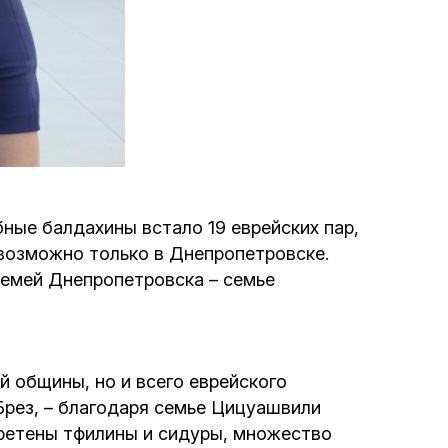
Программа обрезаний
Проведение праздников и фарбренгенов
Медицинская и социальная помощь
фонда «Дов-Бер»
Социальные программы для женщин
ые балдахины встало 19 еврейских пар,
фонда «Хана»
возможно только в Днепропетровске.
семей Днепропетровска – семье
Экстренный гуманитарный фонд спасения
жизни
Помощь и поддержка рожениц и
й общины, но и всего еврейского
беременных женщин и их семей «Шифра и
Брез, – благодаря семье Цицуашвили
Пупа»
бретены тфилины и сидуры, множество