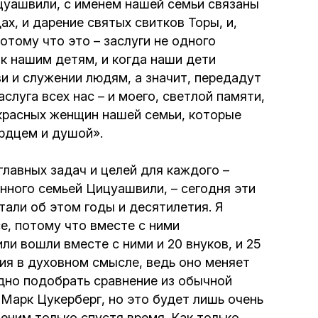
ицуашвили, с именем нашей семьи связаны
ах, и дарение святых свитков Торы, и,
отому что это – заслуги не одного
, к нашим детям, и когда наши дети
и и служении людям, а значит, передадут
слуга всех нас – и моего, светлой памяти,
екрасных женщин нашей семьи, которые
рдцем и душой».
главных задач и целей для каждого –
енного семьей Цицуашвили, – сегодня эти
тали об этом годы и десятилетия. Я
се, потому что вместе с ними
ли вошли вместе с ними и 20 внуков, и 25
тия в духовном смысле, ведь оно меняет
удно подобрать сравнение из обычной
 Марк Цукерберг, но это будет лишь очень
еним только спустя время. Как только