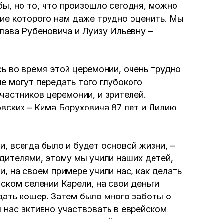
ы, но то, что произошло сегодня, можно
Интернет сайт общины
ие которого нам даже трудно оценить. Мы
лава Рубеновича и Луизу Ильевну –
Музей «Память еврейского народа в
Холокост в Украине»
ь во время этой церемонии, очень трудно
е могут передать того глубокого
Мемориал памяти жертвам Холокоста
частников церемонии, и зрителей.
вских – Кима Боруховича 87 лет и Лилию
Программа реабилитации бывших
заключенных
, всегда было и будет основой жизни, –
Газета «Шабат шалом»
дителями, этому мы учили наших детей,
, на своем примере учили нас, как делать
Большой брат – большая сестра
ском селении Карели, на свои деньги
дать кошер. Затем было много заботы о
л нас активно участвовать в еврейском