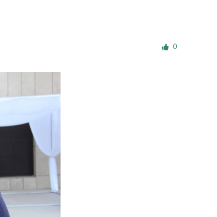
е материалы
Дом для пожилых «Бейт Барух»
0
DJCY-STL
Menorah Community
Пансион для мальчиков «Байт леБаним»
Пансион для девочек «Байт леБанот»
Миква
Хевра Кадиша