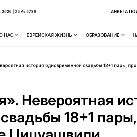
АНКЕТА П
, 2026 | 25 Av 5786
О НАС
ЕВРЕЙСКАЯ ЖИЗНЬ
ОБРАЗОВАНИЕ
Н
Ребе
Бейт Хабады и синагоги
Тексты
вероятная история одновременной свадьбы 18+1 пары, пр
ХиТас
Об общине
Еврейские праздники
Menorah Commun
Жизнь по Торе
Основатель
Синагоги Днепра
DJCY-STL
». Невероятная ис
Ликутей Сихот
 молитв
История синагоги
Раввинский суд
Днепровский лиц
свадьбы 18+1 пары
Ицхака Шнеерсо
«Далет Амот»
ра
История города
Еврейский брак/Хупа
ье Цицуашвили
Детские садики 