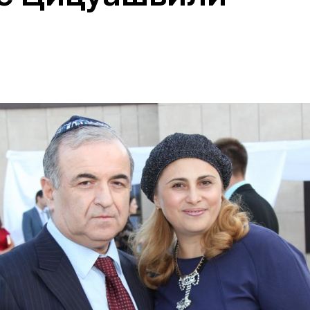
Дополнительны
востей
Сайт общины
Кашрут
ия
Контакты
Бар Мицва
Сервисы
Бат Мицва
Еврейский медицинский центр JMC
Брит Мила
Кошерный супермаркет «Kosher de
Миква
Luxe»
Шаббат
Ресторан RestArt
Мезуза
”Хумус” бар
Тфилин