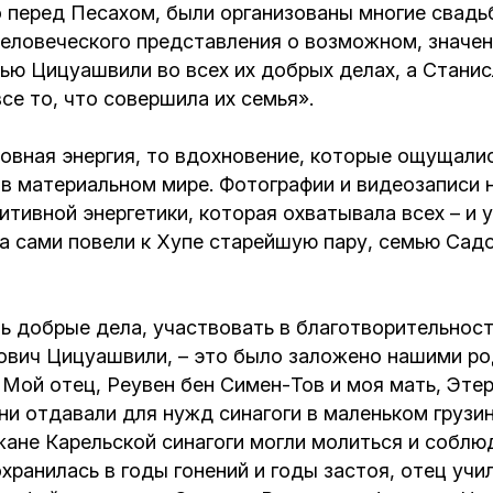
перед Песахом, были организованы многие свадьб
человеческого представления о возможном, значен
ю Цицуашвили во всех их добрых делах, а Станис
се то, что совершила их семья».
овная энергия, то вдохновение, которые ощущалис
 в материальном мире. Фотографии и видеозаписи н
тивной энергетики, которая охватывала всех – и у
а сами повели к Хупе старейшую пару, семью Садо
ь добрые дела, участвовать в благотворительности
ович Цицуашвили, – это было заложено нашими ро
Мой отец, Реувен бен Симен-Тов и моя мать, Этери
ни отдавали для нужд синагоги в маленьком грузин
жане Карельской синагоги могли молиться и соблю
хранилась в годы гонений и годы застоя, отец учи