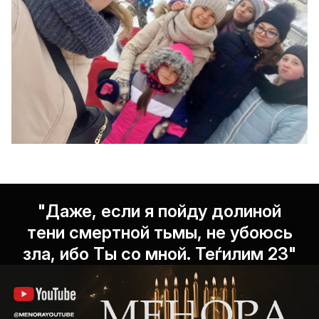
"Даже, если я пойду долиной
тени смертной тьмы, не убоюсь
зла, ибо Ты со мной. Теѓилим 23"