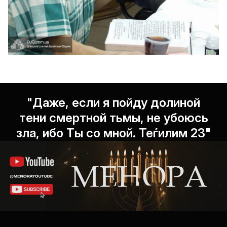
"Даже, если я пойду долиной
тени смертной тьмы, не убоюсь
зла, ибо Ты со мной. Теѓилим 23"