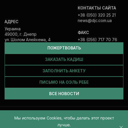
КОНТАКТЫ САЙТА
+38 (050) 320 25 21
news@djc.com.ua
АДРЕС
Украина
ФАКС
49000, г. Днепр
ул. Шолом Алейхема, 4
+38 (056) 717 70 76
ПОЖЕРТВОВАТЬ
ЗАКАЗАТЬ КАДИШ
ЗАПОЛНИТЬ АНКЕТУ
ПИСЬМО НА ОЭЛЬ РЕБЕ
ВСЕ НОВОСТИ
Все права защищены и принадлежат Еврейской общине Днепра.
Мы используем Cookies, чтобы делать этот проект
2026
лучше.