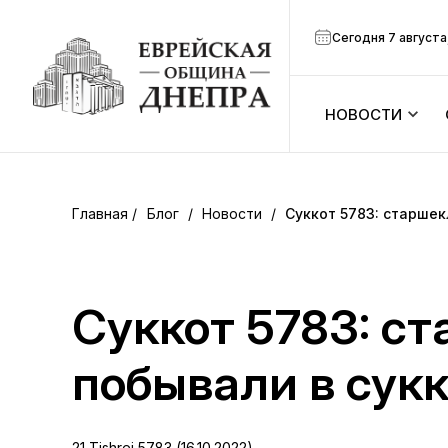
Сегодня 7 августа
НОВОСТИ
ook
Календарь
r
Блог
/
Новости
/
Суккот 5783: старше
Анонсы
ram
Зманим
Суккот 5783: с
вить
Расписание
побывали в сук
Канал Мено
21 Tishrei 5783 (16.10.2022)