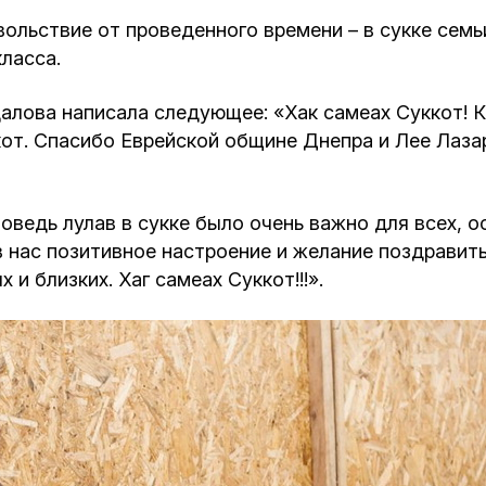
ольствие от проведенного времени – в сукке семьи
класса.
алова написала следующее: «Хак самеах Суккот! К
от. Спасибо Еврейской общине Днепра и Лее Лазар
ведь лулав в сукке было очень важно для всех, о
нас позитивное настроение и желание поздравить 
и близких. Хаг самеах Суккот!!!».