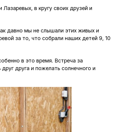
 Лазаревых, в кругу своих друзей и
Интернет сайт общины
Музей «Память еврейского народа в
ак давно мы не слышали этих живых и
Холокост в Украине»
евой за то, что собрали наших детей 9, 10
Мемориал памяти жертвам Холокоста
собенно в это время. Встреча за
Программа реабилитации бывших
друг друга и пожелать солнечного и
заключенных
Газета «Шабат шалом»
Большой брат – большая сестра