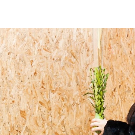
Дополнительны
востей
Сайт общины
Кашрут
ия
Контакты
Бар Мицва
Сервисы
Бат Мицва
Еврейский медицинский центр JMC
Брит Мила
Кошерный супермаркет «Kosher de
Миква
Luxe»
Шаббат
Ресторан RestArt
Мезуза
”Хумус” бар
Тфилин