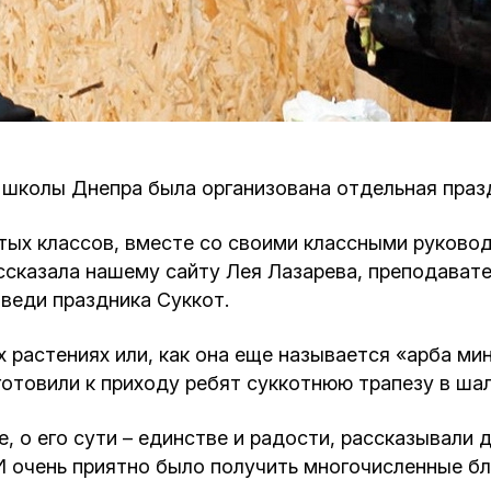
Кафе Молоко и Мед
Смерть и траур
Магазин «Иудаика»
Хевра Кадиша
Гиюр
Мемориальный Комплекс Холокост с
многофункциональным центром Менора
Йорцайт
ГЕТ
 школы Днепра была организована отдельная праз
База данных еврейского кладбища
Сойферский центр
ых классов, вместе со своими классными руководи
ссказала нашему сайту Лея Лазарева, преподавате
оведи праздника Суккот.
 растениях или, как она еще называется «арба ми
иготовили к приходу ребят суккотнюю трапезу в ша
, о его сути – единстве и радости, рассказывали 
И очень приятно было получить многочисленные б