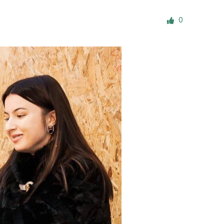
е материалы
0
Дом для пожилых «Бейт Барух»
DJCY-STL
Menorah Community
Пансион для мальчиков «Байт леБаним»
Пансион для девочек «Байт леБанот»
Миква
Хевра Кадиша