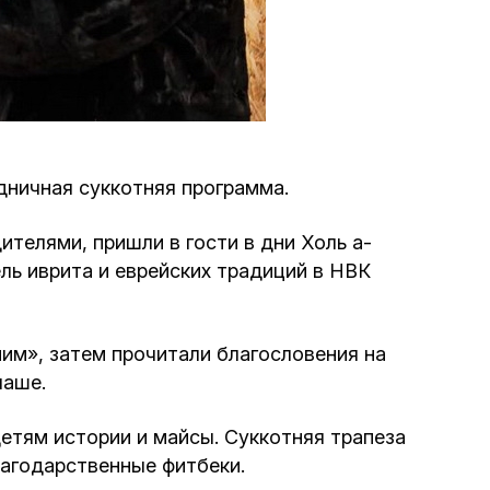
Программа обрезаний
Проведение праздников и фарбренгенов
Медицинская и социальная помощь
фонда «Дов-Бер»
дничная суккотняя программа.
Социальные программы для женщин
телями, пришли в гости в дни Холь а-
фонда «Хана»
ль иврита и еврейских традиций в НВК
Экстренный гуманитарный фонд спасения
жизни
ним», затем прочитали благословения на
лаше.
Помощь и поддержка рожениц и
беременных женщин и их семей «Шифра и
детям истории и майсы. Суккотняя трапеза
Пупа»
лагодарственные фитбеки.