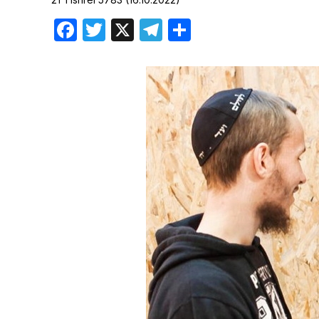
Хроника но
Facebook
Twitter
X
Telegram
Отправить
Дни рожден