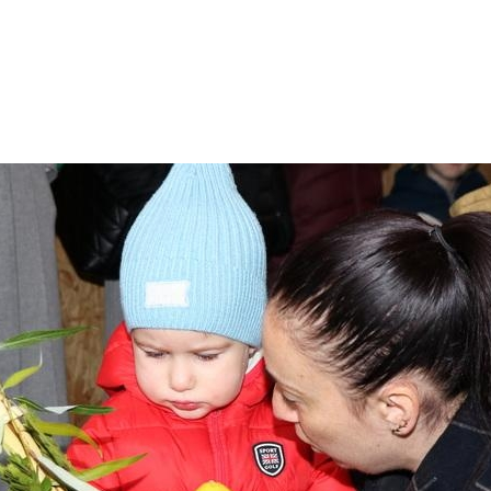
Дополнительны
востей
Сайт общины
Кашрут
ия
Контакты
Бар Мицва
Сервисы
Бат Мицва
Еврейский медицинский центр JMC
Брит Мила
Кошерный супермаркет «Kosher de
Миква
Luxe»
Шаббат
Ресторан RestArt
Мезуза
”Хумус” бар
Тфилин