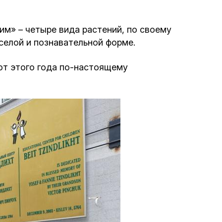
Интернет сайт общины
им» – четыре вида растений, по своему
селой и познавательной форме.
Музей «Память еврейского народа в
Холокост в Украине»
кот этого года по-настоящему
Мемориал памяти жертвам Холокоста
Программа реабилитации бывших
заключенных
Газета «Шабат шалом»
Большой брат – большая сестра