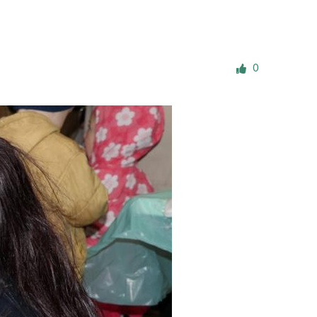
е материалы
Дом для пожилых «Бейт Барух»
0
DJCY-STL
Menorah Community
Пансион для мальчиков «Байт леБаним»
Пансион для девочек «Байт леБанот»
Миква
Хевра Кадиша