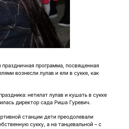
Программа обрезаний
Проведение праздников и фарбренгенов
Медицинская и социальная помощь
фонда «Дов-Бер»
Социальные программы для женщин
 праздничная программа, посвященная
фонда «Хана»
лями вознесли лулав и ели в сукке, как
Экстренный гуманитарный фонд спасения
жизни
праздника: нетилат лулав и кушать в сукке
лилась директор сада Риша Гуревич.
Помощь и поддержка рожениц и
беременных женщин и их семей «Шифра и
ортивной станции дети преодолевали
Пупа»
бственную сукку, а на танцевальной – с