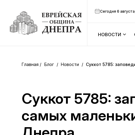
Сегодня 6 августа
НОВОСТИ
ook
Календарь
r
Блог
/
Новости
/
Суккот 5785: заповед
Анонсы
ram
Зманим
Суккот 5785: за
вить
Расписание
самых маленьки
Канал Мено
Днепра