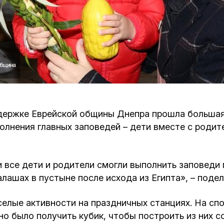
Кафе Молоко и Мед
Смерть и траур
Магазин «Иудаика»
Хевра Кадиша
Гиюр
Мемориальный Комплекс Холокост с
многофункциональным центром Менора
Йорцайт
ГЕТ
База данных еврейского кладбища
Сойферский центр
ддержке Еврейской общины Днепра прошла большая
олнения главных заповедей – дети вместе с родите
 и все дети и родители смогли выполнить заповеди 
алашах в пустыне после исхода из Египта», – поде
селые активности на праздничных станциях. На сп
о было получить кубик, чтобы построить из них со