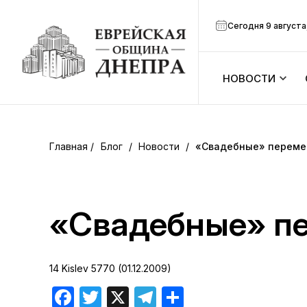
Сегодня 9 августа
НОВОСТИ
ook
Календарь
r
Блог
/
Новости
/
«Свадебные» перемен
Анонсы
ram
Зманим
«Свадебные» пе
вить
Расписание
14 Kislev 5770 (01.12.2009)
Канал Мено
Facebook
Twitter
X
Telegram
Отправить