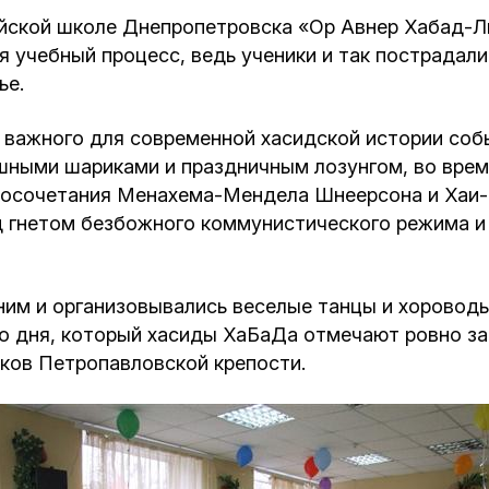
Кафе Молоко и Мед
ейской школе Днепропетровска «Ор Авнер Хабад-
Смерть и траур
я учебный процесс, ведь ученики и так пострадал
Магазин «Иудаика»
ье.
Хевра Кадиша
Гиюр
Мемориальный Комплекс Холокост с
важного для современной хасидской истории собы
многофункциональным центром Менора
ными шариками и праздничным лозунгом, во врем
Йорцайт
ГЕТ
акосочетания Менахема-Мендела Шнеерсона и Хаи-
д гнетом безбожного коммунистического режима и
База данных еврейского кладбища
Сойферский центр
ним и организовывались веселые танцы и хороводы,
о дня, который хасиды ХаБаДа отмечают ровно за
ков Петропавловской крепости.