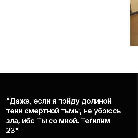
"Даже, если я пойду долиной
тени смертной тьмы, не убоюсь
зла, ибо Ты со мной. Теѓилим
23"