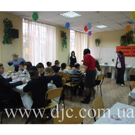
Дополнительны
востей
Сайт общины
Кашрут
ия
Контакты
Бар Мицва
Сервисы
Бат Мицва
Еврейский медицинский центр JMC
Брит Мила
Кошерный супермаркет «Kosher de
Миква
Luxe»
Шаббат
Ресторан RestArt
Мезуза
”Хумус” бар
Тфилин