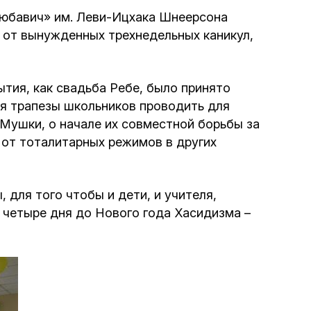
Программа обрезаний
Любавич» им. Леви-Ицхака Шнеерсона
и от вынужденных трехнедельных каникул,
Проведение праздников и фарбренгенов
Медицинская и социальная помощь
тия, как свадьба Ребе, было принято
фонда «Дов-Бер»
я трапезы школьников проводить для
Мушки, о начале их совместной борьбы за
 от тоталитарных режимов в других
Социальные программы для женщин
фонда «Хана»
 для того чтобы и дети, и учителя,
Экстренный гуманитарный фонд спасения
 четыре дня до Нового года Хасидизма –
жизни
Помощь и поддержка рожениц и
беременных женщин и их семей «Шифра и
Пупа»