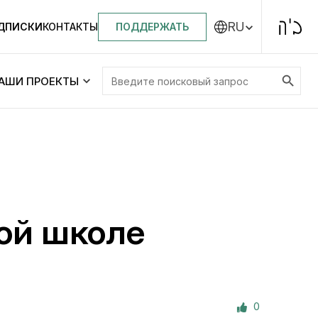
RU
ПОДДЕРЖАТЬ
ОДПИСКИ
КОНТАКТЫ
Search Button
Search
АШИ ПРОЕКТЫ
for:
Центральная синагога «Золотая Роза»
Менора
ity
Еврейский медицинский центр JMC
ой школе
Днепровский лицей №144 им. Леви
ей №144 им. Леви
Ицхака Шнеерсона
на
0
Детские садики и ясли
и ясли