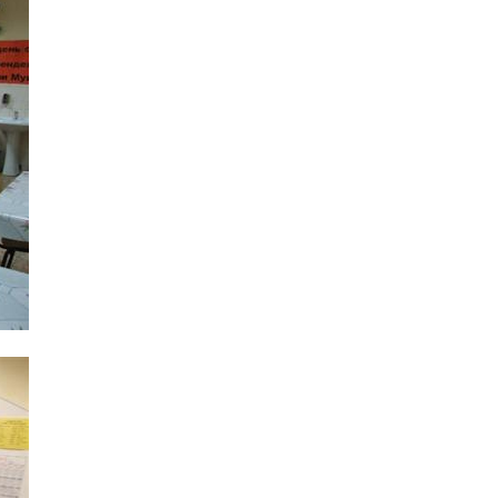
Интернет сайт общины
Музей «Память еврейского народа в
Холокост в Украине»
Мемориал памяти жертвам Холокоста
Программа реабилитации бывших
заключенных
Газета «Шабат шалом»
Большой брат – большая сестра