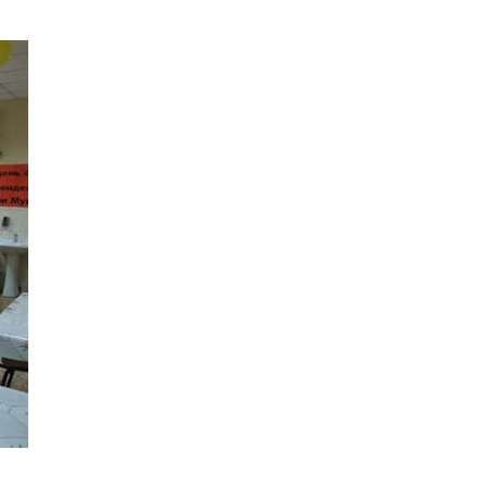
е материалы
Дом для пожилых «Бейт Барух»
DJCY-STL
Menorah Community
Пансион для мальчиков «Байт леБаним»
Пансион для девочек «Байт леБанот»
Миква
Хевра Кадиша