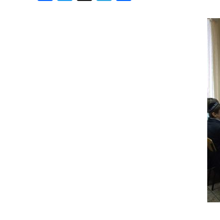
Хроника но
Дни рожден