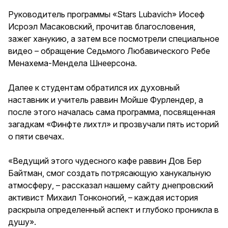
Руководитель программы «Stars Lubavich» Иосеф
Исроэл Масаковский, прочитав благословения,
зажег ханукию, а затем все посмотрели специальное
видео – обращение Седьмого Любавического Ребе
Менахема-Мендела Шнеерсона.
Далее к студентам обратился их духовный
наставник и учитель раввин Мойше Фурлендер, а
после этого началась сама программа, посвященная
загадкам «Финфте лихтл» и прозвучали пять историй
о пяти свечах.
«Ведущий этого чудесного кафе раввин Дов Бер
Байтман, смог создать потрясающую ханукальную
атмосферу, – рассказал нашему сайту днепровский
активист Михаил Тонконогий, – каждая история
раскрыла определенный аспект и глубоко проникла в
душу».