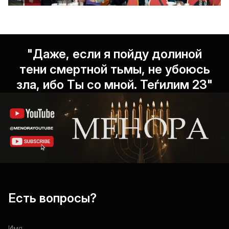
"Даже, если я пойду долиной
тени смертной тьмы, не убоюсь
зла, ибо Ты со мной. Теѓилим 23"
Есть вопросы?